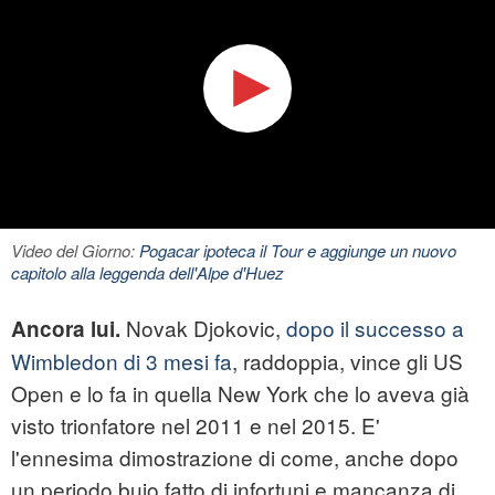
Video del Giorno:
Pogacar ipoteca il Tour e aggiunge un nuovo
capitolo alla leggenda dell'Alpe d'Huez
Novak Djokovic,
dopo il successo a
Ancora lui.
Wimbledon di 3 mesi fa
, raddoppia, vince gli US
Open e lo fa in quella New York che lo aveva già
visto trionfatore nel 2011 e nel 2015. E'
l'ennesima dimostrazione di come, anche dopo
un periodo buio fatto di infortuni e mancanza di