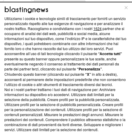
ABOUT
LINEA EDITORIALE
Utilizziamo i cookie e tecnologie simili di tracciamento per fornirti un servizio
Questa sezione offre informazioni trasparenti su Blasting
personalizzato rispetto alle tue esigenze di navigazione e per analizzare il
nostro traffico. Raccogliamo e condividiamo con i nostri
1624
partner che si
News, sui nostri processi editoriali e su come ci impegniamo a
occupano di analisi dei dati web, pubblicità e social media, alcune
creare news di qualità. Inoltre, afferma la nostra aderenza a
informazioni sul tuo dispositivo, come l’indirizzo IP e le caratteristiche del tuo
‘Trust Project - News with Integrity’
Blasting News non è
dispositivo, i quali potrebbero combinarle con altre informazioni che hai
ancora membro del programma, ma ha richiesto di farne
fornito loro o che hanno raccolto dal tuo utilizzo dei loro servizi. Puoi
parte; Trust Project non ha ancora effettuato una verifica di
acconsentire all’uso di tali tecnologie cliccando il pulsante
“Accetta tutti”
conformità agli standard.
presente su questo banner oppure personalizzare le tue scelte, anche
eventualmente negando il consenso al trattamento dei dati personali da
parte dei partner terzi, cliccando sul pulsante
“Personalizza”
.
Su di noi
Chiudendo questo banner (cliccando sul pulsante
“X”
in alto a destra),
acconsenti al permanere delle impostazioni predefinite che non consentono
Team editoriale
l’utilizzo di cookie o altri strumenti di tracciamento diversi dai tecnici.
Noi e i nostri partner trattiamo i tuoi dati di navigazione per: Archiviare
Corporate
informazioni su dispositivo e/o accedervi. Utilizzare dati limitati per la
selezione della pubblicità. Creare profili per la pubblicità personalizzata.
Redazione
Utilizzare profili per la selezione di pubblicità personalizzata. Creare profili
per la personalizzazione dei contenuti. Utilizzare profili per la selezione di
Informativa Privacy
contenuti personalizzati. Misurare le prestazioni degli annunci. Misurare le
prestazioni dei contenuti. Comprendere il pubblico attraverso statistiche o la
Cookie Policy
combinazione di dati provenienti da fonti diverse. Sviluppare e migliorare i
servizi. Utilizzare dati limitati per la selezione dei contenuti.