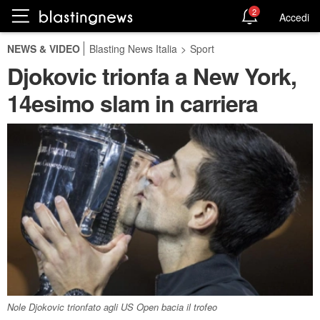
2
Accedi
NEWS & VIDEO
Blasting News Italia
>
Sport
Djokovic trionfa a New York,
14esimo slam in carriera
Nole Djokovic trionfato agli US Open bacia il trofeo