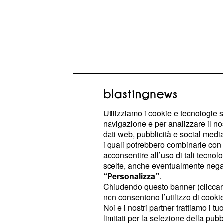
Utilizziamo i cookie e tecnologie s
Ancora non sembra ben chiaro quale
navigazione e per analizzare il no
dati web, pubblicità e social media,
disegnare Cassani e su quale corrid
i quali potrebbero combinarle con a
battuta.
acconsentire all’uso di tali tecnol
scelte, anche eventualmente negand
“Personalizza”
.
Nibali: ‘Sto bene ma
Chiudendo questo banner (clicca
super’
non consentono l’utilizzo di cookie 
Noi e i nostri partner trattiamo i t
L’uscita di scena di Fabio Aru
, che 
limitati per la selezione della pubb