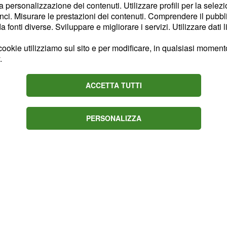
a promettente di
la personalizzazione dei contenuti. Utilizzare profili per la selez
ci. Misurare le prestazioni dei contenuti. Comprendere il pubblic
vo di
Gianni Moscon
fonti diverse. Sviluppare e migliorare i servizi. Utilizzare dati l
ui ruoli e le gerarchie
ookie utilizziamo sul sito e per modificare, in qualsiasi momento,
si è visto un Nibali in
.
provato un attacco che
orsa, ed ha tratto delle
ACCETTA TUTTI
dell’appuntamento iridato
 super” ha dichiarato il
PERSONALIZZA
lo Sport.