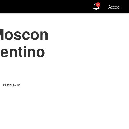
2
Accedi
‘Moscon
trentino