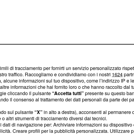
imili di tracciamento per fornirti un servizio personalizzato rispe
 strategia potrà
stro traffico. Raccogliamo e condividiamo con i nostri
1624
partn
 alcune informazioni sul tuo dispositivo, come l’indirizzo IP e le 
ore punterà in prima
ltre informazioni che hai fornito loro o che hanno raccolto dal tuo
ogie cliccando il pulsante
“Accetta tutti”
presente su questo ban
o il consenso al trattamento dei dati personali da parte dei par
 non sono
ndo sul pulsante
“X”
in alto a destra), acconsenti al permanere 
o altri strumenti di tracciamento diversi dai tecnici.
uoi dati di navigazione per: Archiviare informazioni su dispositivo 
si è chiamato fuori dopo
licità. Creare profili per la pubblicità personalizzata. Utilizzare p