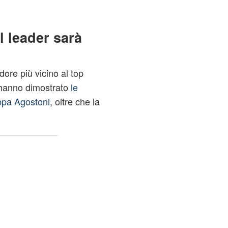
l leader sarà
ore più vicino al top
 hanno dimostrato
le
oppa Agostoni
, oltre che la