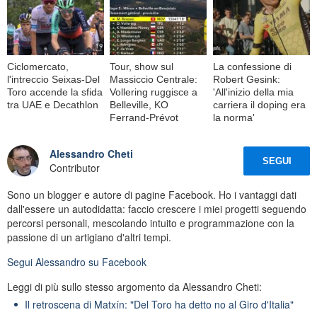
Ciclomercato,
Tour, show sul
La confessione di
l'intreccio Seixas-Del
Massiccio Centrale:
Robert Gesink:
Toro accende la sfida
Vollering ruggisce a
'All'inizio della mia
tra UAE e Decathlon
Belleville, KO
carriera il doping era
Ferrand-Prévot
la norma'
Alessandro Cheti
SEGUI
Contributor
Sono un blogger e autore di pagine Facebook. Ho i vantaggi dati
dall'essere un autodidatta: faccio crescere i miei progetti seguendo
percorsi personali, mescolando intuito e programmazione con la
passione di un artigiano d'altri tempi.
Segui
Alessandro
su Facebook
Leggi di più sullo stesso argomento da Alessandro Cheti:
Il retroscena di Matxín: "Del Toro ha detto no al Giro d'Italia"