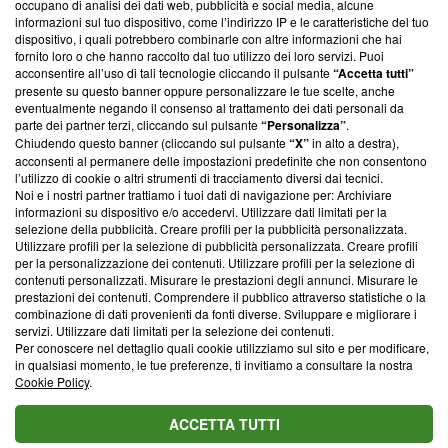
occupano di analisi dei dati web, pubblicità e social media, alcune
creare news di qualità. Inoltre, afferma la nostra aderenza a
informazioni sul tuo dispositivo, come l’indirizzo IP e le caratteristiche del tuo
‘Trust Project - News with Integrity’
Blasting News non è
dispositivo, i quali potrebbero combinarle con altre informazioni che hai
ancora membro del programma, ma ha richiesto di farne
fornito loro o che hanno raccolto dal tuo utilizzo dei loro servizi. Puoi
parte; Trust Project non ha ancora effettuato una verifica di
acconsentire all’uso di tali tecnologie cliccando il pulsante
“Accetta tutti”
conformità agli standard.
presente su questo banner oppure personalizzare le tue scelte, anche
eventualmente negando il consenso al trattamento dei dati personali da
parte dei partner terzi, cliccando sul pulsante
“Personalizza”
.
Su di noi
Chiudendo questo banner (cliccando sul pulsante
“X”
in alto a destra),
acconsenti al permanere delle impostazioni predefinite che non consentono
Team editoriale
l’utilizzo di cookie o altri strumenti di tracciamento diversi dai tecnici.
Noi e i nostri partner trattiamo i tuoi dati di navigazione per: Archiviare
Corporate
informazioni su dispositivo e/o accedervi. Utilizzare dati limitati per la
selezione della pubblicità. Creare profili per la pubblicità personalizzata.
Redazione
Utilizzare profili per la selezione di pubblicità personalizzata. Creare profili
per la personalizzazione dei contenuti. Utilizzare profili per la selezione di
Informativa Privacy
contenuti personalizzati. Misurare le prestazioni degli annunci. Misurare le
prestazioni dei contenuti. Comprendere il pubblico attraverso statistiche o la
Cookie Policy
combinazione di dati provenienti da fonti diverse. Sviluppare e migliorare i
servizi. Utilizzare dati limitati per la selezione dei contenuti.
Blasting SA, IDI CHE-247.845.224, Via Carlo Frasca, 3 - 6900
Per conoscere nel dettaglio quali cookie utilizziamo sul sito e per modificare,
Lugano (Svizzera) Tel:
+39 0690258937
in qualsiasi momento, le tue preferenze, ti invitiamo a consultare la nostra
Cookie Policy
.
© 2026 Blasting News
ACCETTA TUTTI