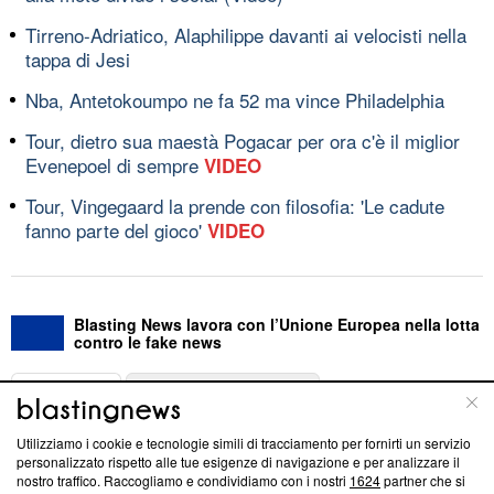
Tirreno-Adriatico, Alaphilippe davanti ai velocisti nella
tappa di Jesi
Nba, Antetokoumpo ne fa 52 ma vince Philadelphia
Tour, dietro sua maestà Pogacar per ora c'è il miglior
Evenepoel di sempre
VIDEO
Tour, Vingegaard la prende con filosofia: 'Le cadute
fanno parte del gioco'
VIDEO
Blasting News lavora con l’Unione Europea nella lotta
contro le fake news
ABOUT
LINEA EDITORIALE
Utilizziamo i cookie e tecnologie simili di tracciamento per fornirti un servizio
Questa sezione offre informazioni trasparenti su Blasting
personalizzato rispetto alle tue esigenze di navigazione e per analizzare il
nostro traffico. Raccogliamo e condividiamo con i nostri
1624
partner che si
News, sui nostri processi editoriali e su come ci impegniamo a