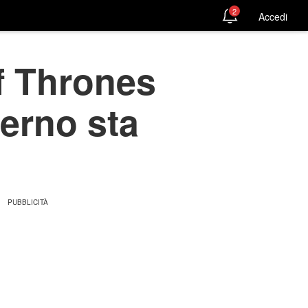
2
Accedi
f Thrones
verno sta