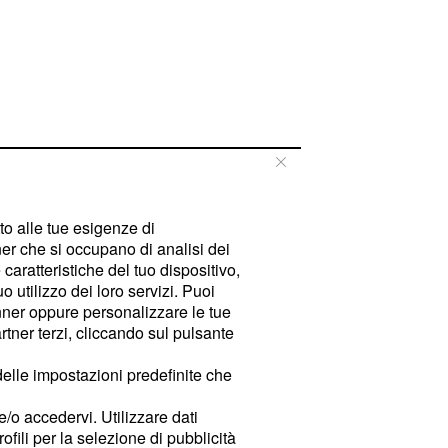
tto alle tue esigenze di
er che si occupano di analisi dei
caratteristiche del tuo dispositivo,
 utilizzo dei loro servizi. Puoi
ner oppure personalizzare le tue
tner terzi, cliccando sul pulsante
delle impostazioni predefinite che
e/o accedervi. Utilizzare dati
rofili per la selezione di pubblicità