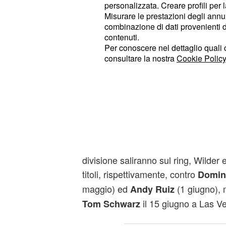
Siamo sicuri che il finale di Game 
personalizzata. Creare profili per 
ancora sconosciuto e, a detta dei pr
Misurare le prestazioni degli annun
combinazione di dati provenienti da 
grandi sorprese, sia molto più vicino
contenuti.
potrebbe vedere dopo quasi un ven
Per conoscere nel dettaglio quali c
campione del mondo che riunisce tut
consultare la nostra
Cookie Policy
massimi. Ci vogliono
quattro coro
Joshua ne possiede quattro a tutti gl
non è contemplata per designare u
Dunque AJ possiede i titoli
Super 
manca il titolo più prestigioso, quell
Wilder. Tra maggio e giugno, i tre gr
divisione saliranno sul ring, Wilder
titoli, rispettivamente, contro
Domini
maggio) ed
(1 giugno), 
Andy Ruiz
il 15 giugno a Las V
Tom Schwarz