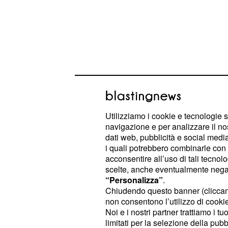
Utilizziamo i cookie e tecnologie s
navigazione e per analizzare il no
dati web, pubblicità e social media,
i quali potrebbero combinarle con a
"L'inverno sta arrivando" e chi ha o
acconsentire all’uso di tali tecnol
intenda.
scelte, anche eventualmente negand
“Personalizza”
.
Chiudendo questo banner (clicca
La conquista del tro
non consentono l’utilizzo di cookie 
lontana
Noi e i nostri partner trattiamo i t
limitati per la selezione della pubb