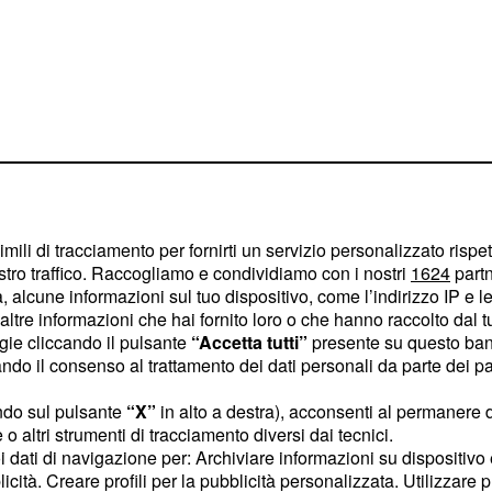
imili di tracciamento per fornirti un servizio personalizzato rispe
stro traffico. Raccogliamo e condividiamo con i nostri
1624
partn
 alcune informazioni sul tuo dispositivo, come l’indirizzo IP e le 
ltre informazioni che hai fornito loro o che hanno raccolto dal tuo
recchie per intendere,
ogie cliccando il pulsante
“Accetta tutti”
presente su questo ban
o il consenso al trattamento dei dati personali da parte dei par
ndo sul pulsante
“X”
in alto a destra), acconsenti al permanere 
no sembra però
o altri strumenti di tracciamento diversi dai tecnici.
uoi dati di navigazione per: Archiviare informazioni su dispositivo 
licità. Creare profili per la pubblicità personalizzata. Utilizzare p