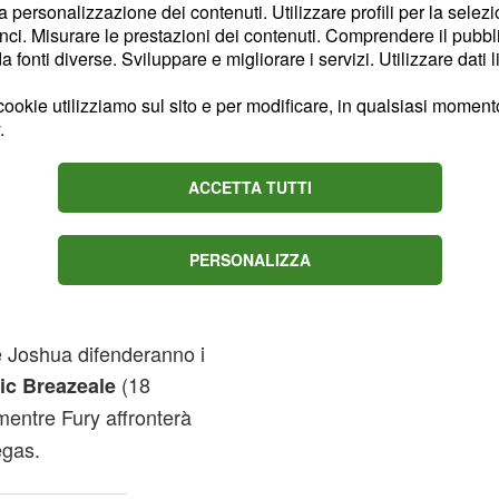
Of Thrones, per quanto
la personalizzazione dei contenuti. Utilizzare profili per la selez
otagonisti, denso di
ci. Misurare le prestazioni dei contenuti. Comprendere il pubblic
fonti diverse. Sviluppare e migliorare i servizi. Utilizzare dati l
 rispetto a quello che
tennio un unico
ookie utilizziamo sul sito e per modificare, in qualsiasi momento,
te le cinture dei pesi
.
per sedere sul trono,
ne
ACCETTA TUTTI
i effetti ma quella IBO
n
.
campione indiscusso
,
e
, ma gli
WBA
IBF
WBO
PERSONALIZZA
o del
detenuto da
WBC
andi protagonisti della
 e Joshua difenderanno i
(18
c Breazeale
mentre Fury affronterà
egas.