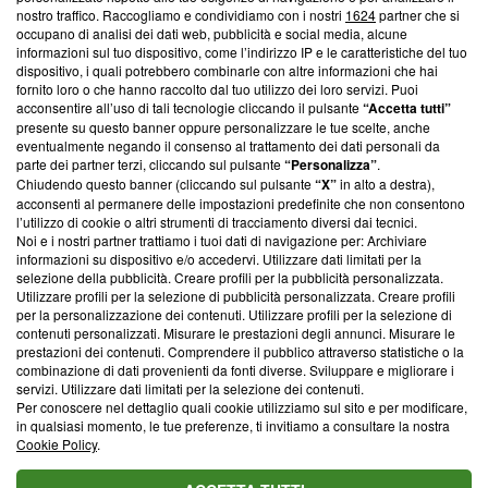
nostro traffico. Raccogliamo e condividiamo con i nostri
1624
partner che si
News, sui nostri processi editoriali e su come ci impegniamo a
occupano di analisi dei dati web, pubblicità e social media, alcune
creare news di qualità. Inoltre, afferma la nostra aderenza a
informazioni sul tuo dispositivo, come l’indirizzo IP e le caratteristiche del tuo
‘Trust Project - News with Integrity’
Blasting News non è
dispositivo, i quali potrebbero combinarle con altre informazioni che hai
ancora membro del programma, ma ha richiesto di farne
fornito loro o che hanno raccolto dal tuo utilizzo dei loro servizi. Puoi
parte; Trust Project non ha ancora effettuato una verifica di
acconsentire all’uso di tali tecnologie cliccando il pulsante
“Accetta tutti”
conformità agli standard.
presente su questo banner oppure personalizzare le tue scelte, anche
eventualmente negando il consenso al trattamento dei dati personali da
parte dei partner terzi, cliccando sul pulsante
“Personalizza”
.
Su di noi
Chiudendo questo banner (cliccando sul pulsante
“X”
in alto a destra),
acconsenti al permanere delle impostazioni predefinite che non consentono
Team editoriale
l’utilizzo di cookie o altri strumenti di tracciamento diversi dai tecnici.
Noi e i nostri partner trattiamo i tuoi dati di navigazione per: Archiviare
Corporate
informazioni su dispositivo e/o accedervi. Utilizzare dati limitati per la
selezione della pubblicità. Creare profili per la pubblicità personalizzata.
Redazione
Utilizzare profili per la selezione di pubblicità personalizzata. Creare profili
per la personalizzazione dei contenuti. Utilizzare profili per la selezione di
Informativa Privacy
contenuti personalizzati. Misurare le prestazioni degli annunci. Misurare le
prestazioni dei contenuti. Comprendere il pubblico attraverso statistiche o la
Cookie Policy
combinazione di dati provenienti da fonti diverse. Sviluppare e migliorare i
servizi. Utilizzare dati limitati per la selezione dei contenuti.
Blasting SA, IDI CHE-247.845.224, Via Carlo Frasca, 3 - 6900
Per conoscere nel dettaglio quali cookie utilizziamo sul sito e per modificare,
Lugano (Svizzera) Tel:
+39 0690258937
in qualsiasi momento, le tue preferenze, ti invitiamo a consultare la nostra
Cookie Policy
.
© 2026 Blasting News