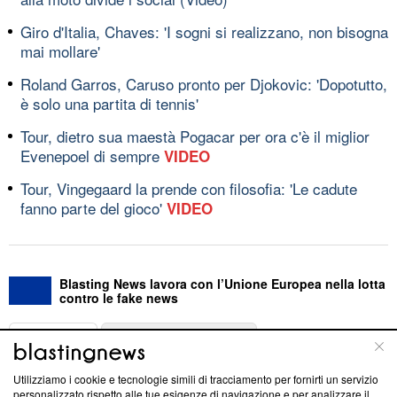
Giro d'Italia, Chaves: 'I sogni si realizzano, non bisogna
mai mollare'
Roland Garros, Caruso pronto per Djokovic: 'Dopotutto,
è solo una partita di tennis'
Tour, dietro sua maestà Pogacar per ora c'è il miglior
Evenepoel di sempre
VIDEO
Tour, Vingegaard la prende con filosofia: 'Le cadute
fanno parte del gioco'
VIDEO
Blasting News lavora con l’Unione Europea nella lotta
contro le fake news
ABOUT
LINEA EDITORIALE
Utilizziamo i cookie e tecnologie simili di tracciamento per fornirti un servizio
Questa sezione offre informazioni trasparenti su Blasting
personalizzato rispetto alle tue esigenze di navigazione e per analizzare il