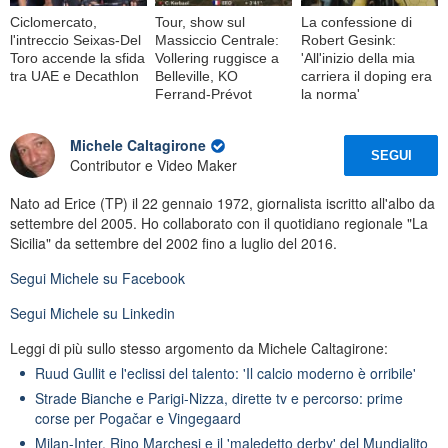
Ciclomercato,
Tour, show sul
La confessione di
l'intreccio Seixas-Del
Massiccio Centrale:
Robert Gesink:
Toro accende la sfida
Vollering ruggisce a
'All'inizio della mia
tra UAE e Decathlon
Belleville, KO
carriera il doping era
Ferrand-Prévot
la norma'
Michele Caltagirone
SEGUI
Contributor e Video Maker
Nato ad Erice (TP) il 22 gennaio 1972, giornalista iscritto all'albo da
settembre del 2005. Ho collaborato con il quotidiano regionale "La
Sicilia" da settembre del 2002 fino a luglio del 2016.
Segui
Michele
su Facebook
Segui
Michele
su Linkedin
Leggi di più sullo stesso argomento da Michele Caltagirone:
Ruud Gullit e l'eclissi del talento: 'Il calcio moderno è orribile'
Strade Bianche e Parigi-Nizza, dirette tv e percorso: prime
corse per Pogačar e Vingegaard
Milan-Inter, Rino Marchesi e il 'maledetto derby' del Mundialito