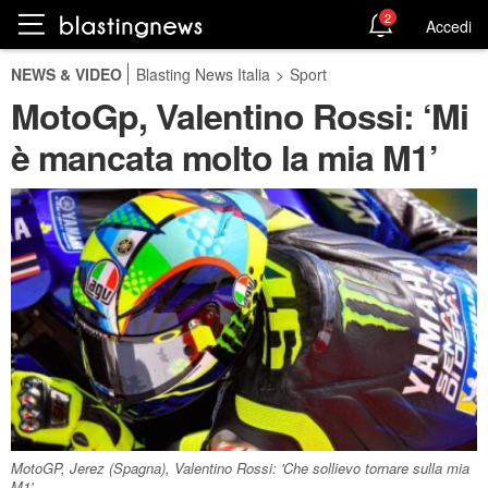
2
Accedi
NEWS & VIDEO
Blasting News Italia
>
Sport
MotoGp, Valentino Rossi: ‘Mi
è mancata molto la mia M1’
MotoGP, Jerez (Spagna), Valentino Rossi: 'Che sollievo tornare sulla mia
M1'.