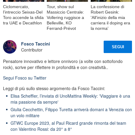
Ciclomercato,
Tour, show sul
La confessione di
l'intreccio Seixas-Del
Massiccio Centrale:
Robert Gesink:
Toro accende la sfida
Vollering ruggisce a
'All'inizio della mia
tra UAE e Decathlon
Belleville, KO
carriera il doping era
Ferrand-Prévot
la norma'
Fosco Taccini
SEGUI
Contributor
Pensatore innovativo e lettore onnivoro (a volte con sottofondo
rock), scrive per riflettere in profondità e con creatività..
Segui
Fosco
su Twitter
Leggi di più sullo stesso argomento da Fosco Taccini:
Elisa Scheffler, l’inviata di UnoMattina Weekly: 'Viaggiare è una
mia passione da sempre'
Giulia Cecchettin, Filippo Turetta arriverà domani a Venezia con
un volo militare
GTWC Europe 2023, al Paul Ricard grande rimonta del team
con Valentino Rossi: da 20° a 8°