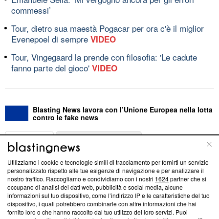
commessi’
Tour, dietro sua maestà Pogacar per ora c'è il miglior
Evenepoel di sempre
VIDEO
Tour, Vingegaard la prende con filosofia: 'Le cadute
fanno parte del gioco'
VIDEO
Blasting News lavora con l’Unione Europea nella lotta
contro le fake news
ABOUT
LINEA EDITORIALE
Utilizziamo i cookie e tecnologie simili di tracciamento per fornirti un servizio
Questa sezione offre informazioni trasparenti su Blasting
personalizzato rispetto alle tue esigenze di navigazione e per analizzare il
nostro traffico. Raccogliamo e condividiamo con i nostri
1624
partner che si
News, sui nostri processi editoriali e su come ci impegniamo a
occupano di analisi dei dati web, pubblicità e social media, alcune
creare news di qualità. Inoltre, afferma la nostra aderenza a
informazioni sul tuo dispositivo, come l’indirizzo IP e le caratteristiche del tuo
‘Trust Project - News with Integrity’
Blasting News non è
dispositivo, i quali potrebbero combinarle con altre informazioni che hai
ancora membro del programma, ma ha richiesto di farne
fornito loro o che hanno raccolto dal tuo utilizzo dei loro servizi. Puoi