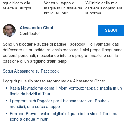
squalificato alla
Ventoux: tappa e
'All'inizio della mia
Vuelta a Burgos
maglia in un finale da
carriera il doping era
brividi al Tour
la norma'
Alessandro Cheti
SEGUI
Contributor
Sono un blogger e autore di pagine Facebook. Ho i vantaggi dati
dall'essere un autodidatta: faccio crescere i miei progetti seguendo
percorsi personali, mescolando intuito e programmazione con la
passione di un artigiano d'altri tempi.
Segui
Alessandro
su Facebook
Leggi di più sullo stesso argomento da Alessandro Cheti:
Kasia Niewiadoma doma il Mont Ventoux: tappa e maglia in un
finale da brividi al Tour
I programmi di Pogačar per il biennio 2027-28: Roubaix,
mondiali, una corsa a tappe
Ferrand-Prévot: 'Valori migliori di quando ho vinto il Tour, ma
sono a cinque minuti'