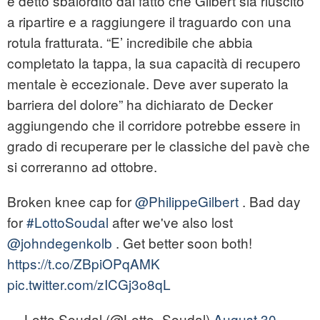
è detto sbalordito dal fatto che Gilbert sia riuscito
a ripartire e a raggiungere il traguardo con una
rotula fratturata. “E’ incredibile che abbia
completato la tappa, la sua capacità di recupero
mentale è eccezionale. Deve aver superato la
barriera del dolore” ha dichiarato de Decker
aggiungendo che il corridore potrebbe essere in
grado di recuperare per le classiche del pavè che
si correranno ad ottobre.
Broken knee cap for
@PhilippeGilbert
. Bad day
for
#LottoSoudal
after we've also lost
@johndegenkolb
. Get better soon both!
https://t.co/ZBpiOPqAMK
pic.twitter.com/zICGj3o8qL
— Lotto Soudal (@Lotto_Soudal)
August 30,