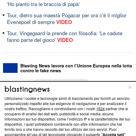
'Ho pianto tra le braccia di papà'
Tour, dietro sua maestà Pogacar per ora c'è il miglior
Evenepoel di sempre
VIDEO
Tour, Vingegaard la prende con filosofia: 'Le cadute
fanno parte del gioco'
VIDEO
Blasting News lavora con l’Unione Europea nella lotta
contro le fake news
ABOUT
LINEA EDITORIALE
Utilizziamo i cookie e tecnologie simili di tracciamento per fornirti un servizio
Questa sezione offre informazioni trasparenti su Blasting
personalizzato rispetto alle tue esigenze di navigazione e per analizzare il
nostro traffico. Raccogliamo e condividiamo con i nostri
1624
partner che si
News, sui nostri processi editoriali e su come ci impegniamo a
occupano di analisi dei dati web, pubblicità e social media, alcune
creare news di qualità. Inoltre, afferma la nostra aderenza a
informazioni sul tuo dispositivo, come l’indirizzo IP e le caratteristiche del tuo
‘Trust Project - News with Integrity’
Blasting News non è
dispositivo, i quali potrebbero combinarle con altre informazioni che hai
ancora membro del programma, ma ha richiesto di farne
fornito loro o che hanno raccolto dal tuo utilizzo dei loro servizi. Puoi
parte; Trust Project non ha ancora effettuato una verifica di
acconsentire all’uso di tali tecnologie cliccando il pulsante
“Accetta tutti”