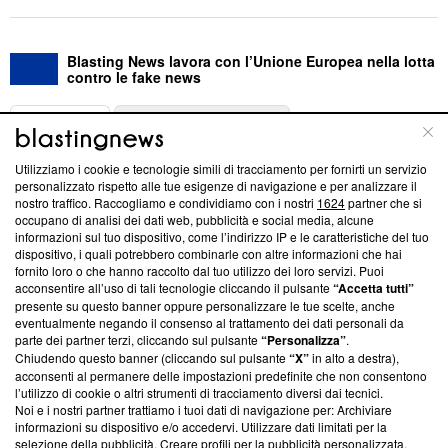
Blasting News lavora con l’Unione Europea nella lotta
contro le fake news
ABOUT
LINEA EDITORIALE
Utilizziamo i cookie e tecnologie simili di tracciamento per fornirti un servizio
Questa sezione offre informazioni trasparenti su Blasting
personalizzato rispetto alle tue esigenze di navigazione e per analizzare il
nostro traffico. Raccogliamo e condividiamo con i nostri
1624
partner che si
News, sui nostri processi editoriali e su come ci impegniamo a
occupano di analisi dei dati web, pubblicità e social media, alcune
creare news di qualità. Inoltre, afferma la nostra aderenza a
informazioni sul tuo dispositivo, come l’indirizzo IP e le caratteristiche del tuo
‘Trust Project - News with Integrity’
Blasting News non è
dispositivo, i quali potrebbero combinarle con altre informazioni che hai
ancora membro del programma, ma ha richiesto di farne
fornito loro o che hanno raccolto dal tuo utilizzo dei loro servizi. Puoi
parte; Trust Project non ha ancora effettuato una verifica di
acconsentire all’uso di tali tecnologie cliccando il pulsante
“Accetta tutti”
conformità agli standard.
presente su questo banner oppure personalizzare le tue scelte, anche
eventualmente negando il consenso al trattamento dei dati personali da
parte dei partner terzi, cliccando sul pulsante
“Personalizza”
.
Su di noi
Chiudendo questo banner (cliccando sul pulsante
“X”
in alto a destra),
acconsenti al permanere delle impostazioni predefinite che non consentono
Team editoriale
l’utilizzo di cookie o altri strumenti di tracciamento diversi dai tecnici.
Noi e i nostri partner trattiamo i tuoi dati di navigazione per: Archiviare
Corporate
informazioni su dispositivo e/o accedervi. Utilizzare dati limitati per la
selezione della pubblicità. Creare profili per la pubblicità personalizzata.