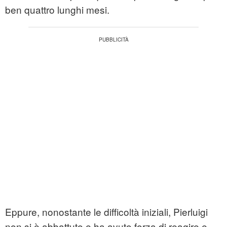
ben quattro lunghi mesi.
Eppure, nonostante le difficoltà iniziali, Pierluigi
non si è abbattuto e ha avuto forza di reagire e