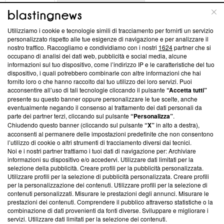
ABOUT
LINEA EDITORIALE
Utilizziamo i cookie e tecnologie simili di tracciamento per fornirti un servizio
Questa sezione offre informazioni trasparenti su Blasting
personalizzato rispetto alle tue esigenze di navigazione e per analizzare il
nostro traffico. Raccogliamo e condividiamo con i nostri
1624
partner che si
News, sui nostri processi editoriali e su come ci impegniamo a
occupano di analisi dei dati web, pubblicità e social media, alcune
creare news di qualità. Inoltre, afferma la nostra aderenza a
informazioni sul tuo dispositivo, come l’indirizzo IP e le caratteristiche del tuo
‘Trust Project - News with Integrity’
Blasting News non è
dispositivo, i quali potrebbero combinarle con altre informazioni che hai
ancora membro del programma, ma ha richiesto di farne
fornito loro o che hanno raccolto dal tuo utilizzo dei loro servizi. Puoi
parte; Trust Project non ha ancora effettuato una verifica di
acconsentire all’uso di tali tecnologie cliccando il pulsante
“Accetta tutti”
conformità agli standard.
presente su questo banner oppure personalizzare le tue scelte, anche
eventualmente negando il consenso al trattamento dei dati personali da
parte dei partner terzi, cliccando sul pulsante
“Personalizza”
.
Su di noi
Chiudendo questo banner (cliccando sul pulsante
“X”
in alto a destra),
acconsenti al permanere delle impostazioni predefinite che non consentono
Team editoriale
l’utilizzo di cookie o altri strumenti di tracciamento diversi dai tecnici.
Noi e i nostri partner trattiamo i tuoi dati di navigazione per: Archiviare
Corporate
informazioni su dispositivo e/o accedervi. Utilizzare dati limitati per la
selezione della pubblicità. Creare profili per la pubblicità personalizzata.
Redazione
Utilizzare profili per la selezione di pubblicità personalizzata. Creare profili
per la personalizzazione dei contenuti. Utilizzare profili per la selezione di
Informativa Privacy
contenuti personalizzati. Misurare le prestazioni degli annunci. Misurare le
prestazioni dei contenuti. Comprendere il pubblico attraverso statistiche o la
Cookie Policy
combinazione di dati provenienti da fonti diverse. Sviluppare e migliorare i
servizi. Utilizzare dati limitati per la selezione dei contenuti.
Blasting SA, IDI CHE-247.845.224, Via Carlo Frasca, 3 - 6900