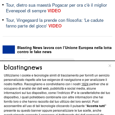
Tour, dietro sua maestà Pogacar per ora c'è il miglior
Evenepoel di sempre
VIDEO
Tour, Vingegaard la prende con filosofia: 'Le cadute
fanno parte del gioco'
VIDEO
Blasting News lavora con l’Unione Europea nella lotta
contro le fake news
ABOUT
LINEA EDITORIALE
Utilizziamo i cookie e tecnologie simili di tracciamento per fornirti un servizio
Questa sezione offre informazioni trasparenti su Blasting
personalizzato rispetto alle tue esigenze di navigazione e per analizzare il
nostro traffico. Raccogliamo e condividiamo con i nostri
1624
partner che si
News, sui nostri processi editoriali e su come ci impegniamo a
occupano di analisi dei dati web, pubblicità e social media, alcune
creare news di qualità. Inoltre, afferma la nostra aderenza a
informazioni sul tuo dispositivo, come l’indirizzo IP e le caratteristiche del tuo
‘Trust Project - News with Integrity’
Blasting News non è
dispositivo, i quali potrebbero combinarle con altre informazioni che hai
ancora membro del programma, ma ha richiesto di farne
fornito loro o che hanno raccolto dal tuo utilizzo dei loro servizi. Puoi
parte; Trust Project non ha ancora effettuato una verifica di
acconsentire all’uso di tali tecnologie cliccando il pulsante
“Accetta tutti”
conformità agli standard.
presente su questo banner oppure personalizzare le tue scelte, anche
eventualmente negando il consenso al trattamento dei dati personali da