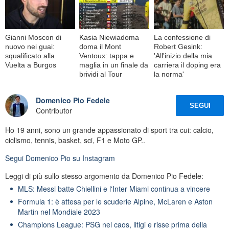
Gianni Moscon di
Kasia Niewiadoma
La confessione di
nuovo nei guai:
doma il Mont
Robert Gesink:
squalificato alla
Ventoux: tappa e
'All'inizio della mia
Vuelta a Burgos
maglia in un finale da
carriera il doping era
brividi al Tour
la norma'
Domenico Pio Fedele
SEGUI
Contributor
Ho 19 anni, sono un grande appassionato di sport tra cui: calcio,
ciclismo, tennis, basket, sci, F1 e Moto GP..
Segui
Domenico Pio
su Instagram
Leggi di più sullo stesso argomento da Domenico Pio Fedele:
MLS: Messi batte Chiellini e l'Inter Miami continua a vincere
Formula 1: è attesa per le scuderie Alpine, McLaren e Aston
Martin nel Mondiale 2023
Champions League: PSG nel caos, litigi e risse prima della