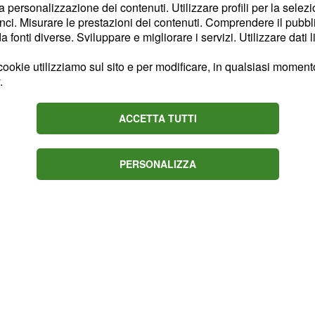
’iridato Julian
la personalizzazione dei contenuti. Utilizzare profili per la selez
el, Higuita e Adam
ci. Misurare le prestazioni dei contenuti. Comprendere il pubblic
fonti diverse. Sviluppare e migliorare i servizi. Utilizzare dati l
ookie utilizziamo sul sito e per modificare, in qualsiasi momento,
cronometro di sette
.
su un percorso molto
to da tre strappi e da
ACCETTA TUTTI
finale nel centro storico
PERSONALIZZA