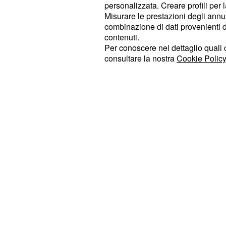
campione in carica Primož Roglič all
personalizzata. Creare profili per 
Alaphilippe, passando per Evenepo
Misurare le prestazioni degli annun
combinazione di dati provenienti da 
Yates.
contenuti.
Per conoscere nel dettaglio quali c
La prima giornata ha proposto una 
consultare la nostra
Cookie Policy
chilometri e mezzo a Hondarribia, 
tecnico. Il tracciato era caratterizza
alcuni tratti stretti e tortuosi, con il 
del paese, in salita e sul lastricato.