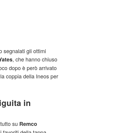
o segnalati gli ottimi
, che hanno chiuso
Yates
oco dopo è però arrivato
la coppia della Ineos per
guita in
ttutto su
Remco
i favoriti della tappa.