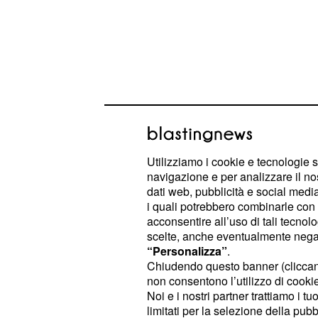
Utilizziamo i cookie e tecnologie s
Paesi Baschi, via a c
navigazione e per analizzare il no
dati web, pubblicità e social media,
Mentre al nord continua la campagna
i quali potrebbero combinarle con a
professionistico ha aperto 
ciclismo
acconsentire all’uso di tali tecnol
scelte, anche eventualmente negand
calendario World Tour, il
Giro dei P
“Personalizza”
.
iniziata oggi e continuerà fino a saba
Chiudendo questo banner (clicca
consueti percorsi caratterizzati da 
non consentono l’utilizzo di cookie 
Noi e i nostri partner trattiamo i t
molto impegnative. Al via si sono pre
limitati per la selezione della pubb