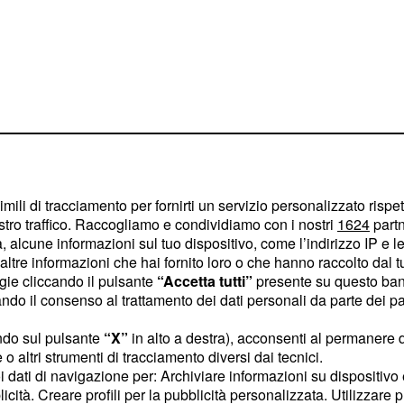
imili di tracciamento per fornirti un servizio personalizzato rispe
ronometro
stro traffico. Raccogliamo e condividiamo con i nostri
1624
partn
 alcune informazioni sul tuo dispositivo, come l’indirizzo IP e le 
 di classiche, il
ltre informazioni che hai fornito loro o che hanno raccolto dal tuo
un altro fronte del
ogie cliccando il pulsante
“Accetta tutti”
presente su questo ban
o il consenso al trattamento dei dati personali da parte dei par
. La corsa è
aesi Baschi
to 9 aprile, con i
ndo sul pulsante
“X”
in alto a destra), acconsenti al permanere 
salite non lunghe, ma
o altri strumenti di tracciamento diversi dai tecnici.
uoi dati di navigazione per: Archiviare informazioni su dispositivo 
sentati tanti big, dal
licità. Creare profili per la pubblicità personalizzata. Utilizzare p