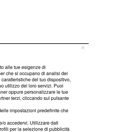
tto alle tue esigenze di
er che si occupano di analisi dei
caratteristiche del tuo dispositivo,
 utilizzo dei loro servizi. Puoi
ner oppure personalizzare le tue
tner terzi, cliccando sul pulsante
delle impostazioni predefinite che
e/o accedervi. Utilizzare dati
rofili per la selezione di pubblicità