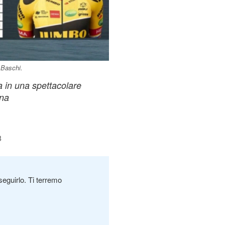
 Baschi.
ga in una spettacolare
gna
8
seguirlo. Ti terremo