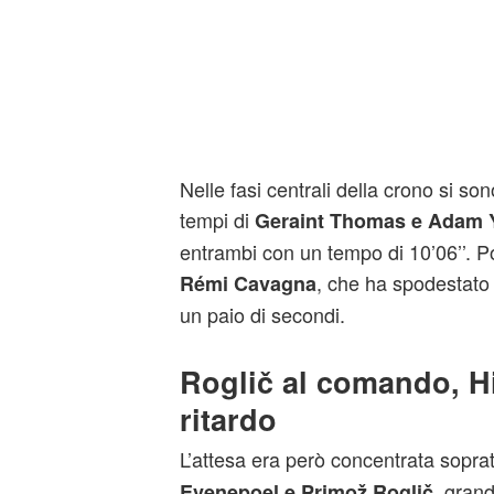
Nelle fasi centrali della crono si son
tempi di
Geraint Thomas e Adam 
entrambi con un tempo di 10’06’’. P
, che ha spodestato 
Rémi Cavagna
un paio di secondi.
Roglič al comando, Hi
ritardo
L’attesa era però concentrata sopra
, grand
Evenepoel e Primož Roglič