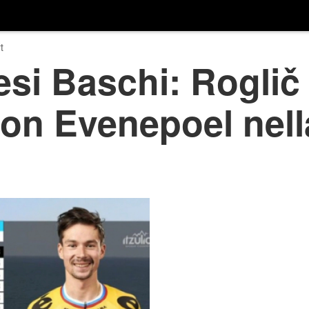
t
esi Baschi: Roglič 
con Evenepoel nell