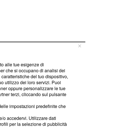
tto alle tue esigenze di
er che si occupano di analisi dei
caratteristiche del tuo dispositivo,
 utilizzo dei loro servizi. Puoi
ner oppure personalizzare le tue
tner terzi, cliccando sul pulsante
delle impostazioni predefinite che
e/o accedervi. Utilizzare dati
rofili per la selezione di pubblicità