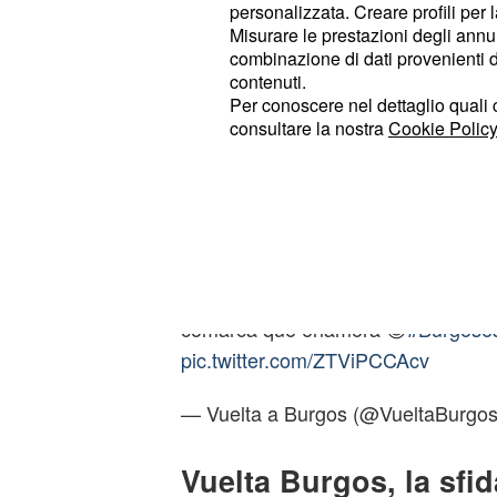
personalizzata. Creare profili per 
Misurare le prestazioni degli annun
🏁 Último km llegando a
#Villarcayo
combinazione di dati provenienti da 
contenuti.
Per conoscere nel dettaglio quali c
consultare la nostra
Cookie Policy
🥇
@BastienTronchon
-
@AG2RCI
🥈
@PavelSivakov
-
@INEOSGrena
🥉
@alejanvalverde
-
@Movistar_T
comarca que enamora 😍
#Burgoses
pic.twitter.com/ZTViPCCAcv
— Vuelta a Burgos (@VueltaBurgo
Vuelta Burgos, la sfi