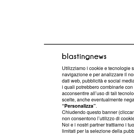
Utilizziamo i cookie e tecnologie s
navigazione e per analizzare il no
dati web, pubblicità e social media,
Il corridore della Ineos è stato però 
i quali potrebbero combinarle con a
acquisito in funzione della classific
acconsentire all’uso di tali tecnol
strappato la maglia di leader a Sant
scelte, anche eventualmente negand
“Personalizza”
.
Chiudendo questo banner (clicca
3ª etapa |
#VueltaBurgos
non consentono l’utilizzo di cookie 
Noi e i nostri partner trattiamo i t
limitati per la selezione della pubb