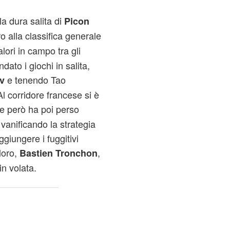
a dura salita di
Picon
ro alla classifica generale
lori in campo tra gli
ato i giochi in salita,
e tenendo Tao
v
 corridore francese si è
he però ha poi perso
vanificando la strategia
giungere i fuggitivi
 loro,
,
Bastien Tronchon
in volata.