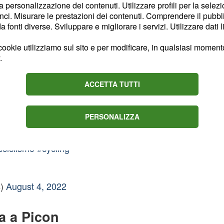
la personalizzazione dei contenuti. Utilizzare profili per la selez
ci. Misurare le prestazioni dei contenuti. Comprendere il pubblic
fonti diverse. Sviluppare e migliorare i servizi. Utilizzare dati l
ookie utilizziamo sul sito e per modificare, in qualsiasi momento,
.
TROENTEAM
ACCETTA TUTTI
diers
PERSONALIZZA
eam
#Merindades
una
ciclismo
#cycling
s)
August 4, 2022
da a Picon