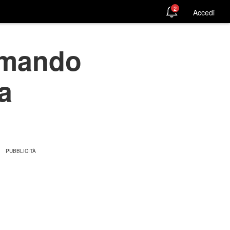
2
Accedi
comando
a