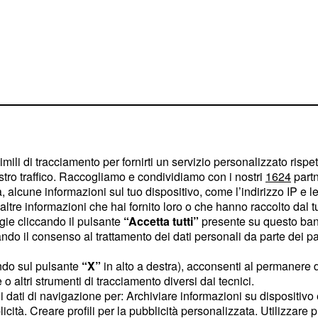
imili di tracciamento per fornirti un servizio personalizzato rispe
stro traffico. Raccogliamo e condividiamo con i nostri
1624
partn
 alcune informazioni sul tuo dispositivo, come l’indirizzo IP e le 
pago del risultato
ltre informazioni che hai fornito loro o che hanno raccolto dal tuo
a generale, in cui ha
ogie cliccando il pulsante
“Accetta tutti”
presente su questo ban
iago Buitrago.
o il consenso al trattamento dei dati personali da parte dei par
ndo sul pulsante
“X”
in alto a destra), acconsenti al permanere 
o altri strumenti di tracciamento diversi dai tecnici.
uoi dati di navigazione per: Archiviare informazioni su dispositivo 
licità. Creare profili per la pubblicità personalizzata. Utilizzare p