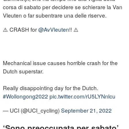
corsa di sabato per decidere se schierare la Van
Vleuten o far subentrare una delle riserve.
⚠️ CRASH for
@AvVleuten
!! ⚠️
Mechanical issue causes horrible crash for the
Dutch superstar.
Really disappointing day for the Dutch.
#Wollongong2022
pic.twitter.com/rU5LYNnlcu
— UCI (@UCI_cycling)
September 21, 2022
‘Sono preoccupata per sabato’