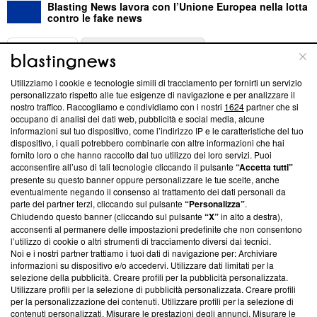
Blasting News lavora con l’Unione Europea nella lotta
contro le fake news
ABOUT
LINEA EDITORIALE
Utilizziamo i cookie e tecnologie simili di tracciamento per fornirti un servizio
Questa sezione offre informazioni trasparenti su Blasting
personalizzato rispetto alle tue esigenze di navigazione e per analizzare il
nostro traffico. Raccogliamo e condividiamo con i nostri
1624
partner che si
News, sui nostri processi editoriali e su come ci impegniamo a
occupano di analisi dei dati web, pubblicità e social media, alcune
creare news di qualità. Inoltre, afferma la nostra aderenza a
informazioni sul tuo dispositivo, come l’indirizzo IP e le caratteristiche del tuo
‘Trust Project - News with Integrity’
Blasting News non è
dispositivo, i quali potrebbero combinarle con altre informazioni che hai
ancora membro del programma, ma ha richiesto di farne
fornito loro o che hanno raccolto dal tuo utilizzo dei loro servizi. Puoi
parte; Trust Project non ha ancora effettuato una verifica di
acconsentire all’uso di tali tecnologie cliccando il pulsante
“Accetta tutti”
conformità agli standard.
presente su questo banner oppure personalizzare le tue scelte, anche
eventualmente negando il consenso al trattamento dei dati personali da
parte dei partner terzi, cliccando sul pulsante
“Personalizza”
.
Su di noi
Chiudendo questo banner (cliccando sul pulsante
“X”
in alto a destra),
acconsenti al permanere delle impostazioni predefinite che non consentono
Team editoriale
l’utilizzo di cookie o altri strumenti di tracciamento diversi dai tecnici.
Noi e i nostri partner trattiamo i tuoi dati di navigazione per: Archiviare
Corporate
informazioni su dispositivo e/o accedervi. Utilizzare dati limitati per la
selezione della pubblicità. Creare profili per la pubblicità personalizzata.
Redazione
Utilizzare profili per la selezione di pubblicità personalizzata. Creare profili
per la personalizzazione dei contenuti. Utilizzare profili per la selezione di
Informativa Privacy
contenuti personalizzati. Misurare le prestazioni degli annunci. Misurare le