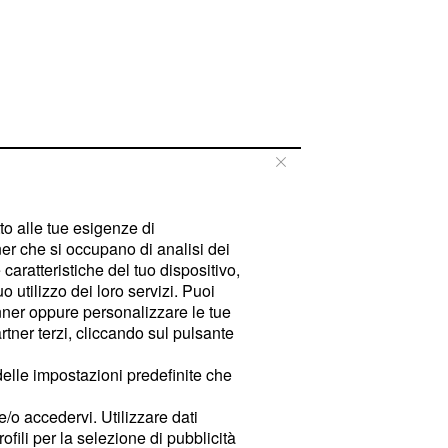
tto alle tue esigenze di
er che si occupano di analisi dei
caratteristiche del tuo dispositivo,
 utilizzo dei loro servizi. Puoi
ner oppure personalizzare le tue
tner terzi, cliccando sul pulsante
delle impostazioni predefinite che
e/o accedervi. Utilizzare dati
rofili per la selezione di pubblicità