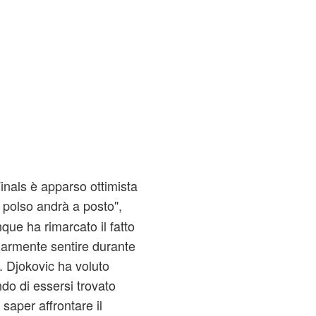
Finals è apparso ottimista
l polso andrà a posto",
que ha rimarcato il fatto
larmente sentire durante
o. Djokovic ha voluto
ando di essersi trovato
 saper affrontare il