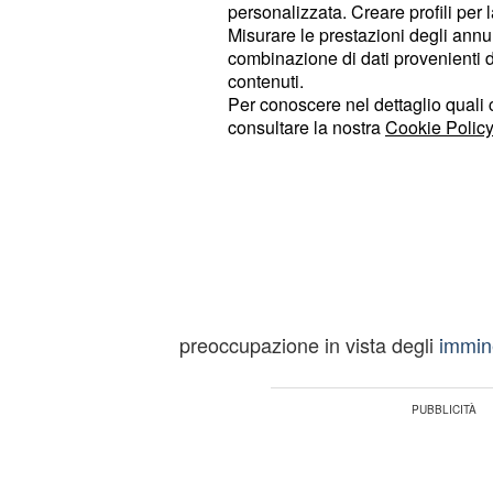
personalizzata. Creare profili per 
quando Djokovic perse dal sudcor
Misurare le prestazioni degli annun
(punteggio 7-6, 7-5, 7-6), che toccò 
combinazione di dati provenienti da 
raggiungendo la semifinale, poi per
contenuti.
Per conoscere nel dettaglio quali c
ritiro). Un giocatore che, a causa de
consultare la nostra
Cookie Policy
è più riuscito a confermare l'exploit.
Il numero uno del mo
da Alex De Minaur
Con tutto rispetto per la United Cup, 
Nole Djokovic contro De Minaur no
preoccupazione in vista degli
immin