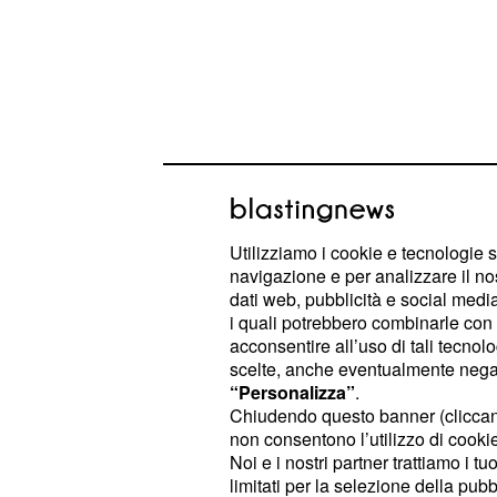
Utilizziamo i cookie e tecnologie s
navigazione e per analizzare il no
Djokovic sconfitto in
dati web, pubblicità e social media,
i quali potrebbero combinarle con a
43 vittorie: non perde
acconsentire all’uso di tali tecnol
australiano dal 22 ge
scelte, anche eventualmente negand
“Personalizza”
.
Il numero uno del mondo non perdev
Chiudendo questo banner (clicca
non consentono l’utilizzo di cookie 
terra australiana. Bisogna tornare i
Noi e i nostri partner trattiamo i t
gennaio 2018 negli ottavi di finale d
limitati per la selezione della pubb