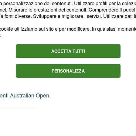
la personalizzazione dei contenuti. Utilizzare profili per la selez
eano
Hyeon Chung
ci. Misurare le prestazioni dei contenuti. Comprendere il pubblic
l'apice della sua carriera
fonti diverse. Sviluppare e migliorare i servizi. Utilizzare dati l
sa contro Federer (per
ookie utilizziamo sul sito e per modificare, in qualsiasi momento,
i numerosi infortuni, non
.
ACCETTA TUTTI
ndo sconfitto
PERSONALIZZA
la sconfitta di oggi di
n può che destare
enti Australian Open
.