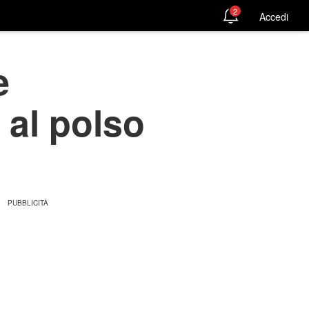
2
Accedi
e
 al polso