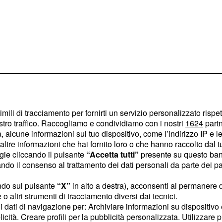
imili di tracciamento per fornirti un servizio personalizzato rispe
stro traffico. Raccogliamo e condividiamo con i nostri
1624
partn
 Australia dopo
 alcune informazioni sul tuo dispositivo, come l’indirizzo IP e le 
ltre informazioni che hai fornito loro o che hanno raccolto dal tuo
va sul suolo
ogie cliccando il pulsante
“Accetta tutti”
presente su questo ban
nnaio 2018
o il consenso al trattamento dei dati personali da parte dei par
a da quasi sei anni in
ndo sul pulsante
“X”
in alto a destra), acconsenti al permanere 
o altri strumenti di tracciamento diversi dai tecnici.
ndietro nel tempo, al 22
uoi dati di navigazione per: Archiviare informazioni su dispositivo 
egli
Australian Open,
licità. Creare profili per la pubblicità personalizzata. Utilizzare p