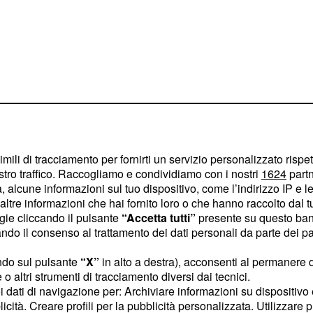
lla sua
imili di tracciamento per fornirti un servizio personalizzato rispe
stro traffico. Raccogliamo e condividiamo con i nostri
1624
partn
 alcune informazioni sul tuo dispositivo, come l’indirizzo IP e le 
e 2025,
Tadej Pogačar
ltre informazioni che hai fornito loro o che hanno raccolto dal tuo
ogie cliccando il pulsante
“Accetta tutti”
presente su questo ban
e classiche,
o il consenso al trattamento dei dati personali da parte dei par
anremo alle Ardenne
o l'esordio all'UAE Tour,
ndo sul pulsante
“X”
in alto a destra), acconsenti al permanere 
o altri strumenti di tracciamento diversi dai tecnici.
a corso una sequenza
uoi dati di navigazione per: Archiviare informazioni su dispositivo 
 vittorie, due secondi
licità. Creare profili per la pubblicità personalizzata. Utilizzare p