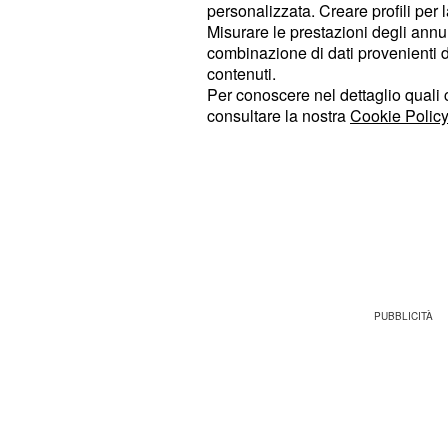
posti e un terzo. L'impegno è stato 
personalizzata. Creare profili per 
Misurare le prestazioni degli annun
numero di giorni di gara, ma molto i
combinazione di dati provenienti da 
degli sforzi sostenuti.
contenuti.
Per conoscere nel dettaglio quali c
Secondo
, questo program
Contador
consultare la nostra
Cookie Policy
vista del Tour de France, soprattutto
particolarmente aggressivo e dispe
"Penso che dall'interno della squadr
lui, stiano iniziando a dirgli: 'Ehi Ta
80 km dal traguardo.