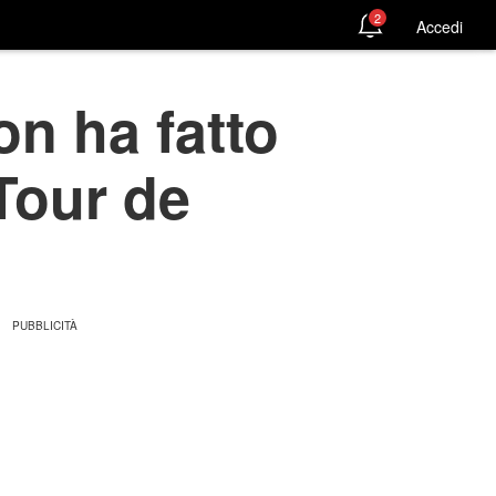
2
Accedi
n ha fatto
 Tour de