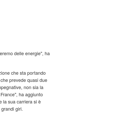
ieremo delle energie", ha
zione che sta portando
o che prevede quasi due
mpegnative, non sia la
 France", ha aggiunto
la sua carriera si è
randi giri.