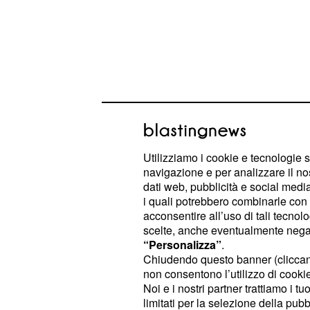
Contador: 'Se fossi ne
Utilizziamo i cookie e tecnologie s
squadra avrei paura'
navigazione e per analizzare il no
dati web, pubblicità e social media,
In questa prima parte della stagion
i quali potrebbero combinarle con a
acconsentire all’uso di tali tecnol
ha incentrato il suo programma sull
scelte, anche eventualmente negand
impegnandosi a tuttotondo, dalla S
“Personalizza”
.
passando per le corse sul pavé. Dop
Chiudendo questo banner (clicca
non consentono l’utilizzo di cookie 
il campione del mondo di
h
ciclismo
Noi e i nostri partner trattiamo i t
di sette classiche, centrando quattro
limitati per la selezione della pubb