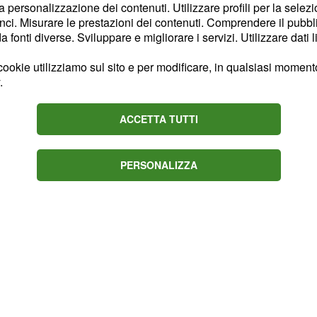
piuttosto limitato come
la personalizzazione dei contenuti. Utilizzare profili per la selez
ci. Misurare le prestazioni dei contenuti. Comprendere il pubblic
mportante per l'intensità
fonti diverse. Sviluppare e migliorare i servizi. Utilizzare dati l
ookie utilizziamo sul sito e per modificare, in qualsiasi momento,
ma non è l'ideale in
.
 per il modo di correre
ACCETTA TUTTI
ndioso di Pogačar.
a, le persone intorno a
dej, non devi partire a 70-
PERSONALIZZA