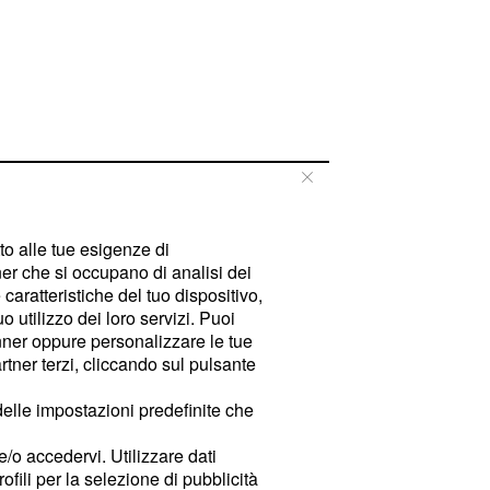
tto alle tue esigenze di
er che si occupano di analisi dei
caratteristiche del tuo dispositivo,
 utilizzo dei loro servizi. Puoi
ner oppure personalizzare le tue
tner terzi, cliccando sul pulsante
delle impostazioni predefinite che
e/o accedervi. Utilizzare dati
rofili per la selezione di pubblicità