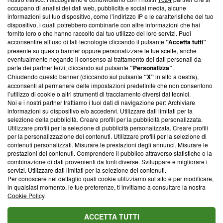
News, sui nostri processi editoriali e su come ci impegniamo a
occupano di analisi dei dati web, pubblicità e social media, alcune
creare news di qualità. Inoltre, afferma la nostra aderenza a
informazioni sul tuo dispositivo, come l’indirizzo IP e le caratteristiche del tuo
‘Trust Project - News with Integrity’
Blasting News non è
dispositivo, i quali potrebbero combinarle con altre informazioni che hai
ancora membro del programma, ma ha richiesto di farne
fornito loro o che hanno raccolto dal tuo utilizzo dei loro servizi. Puoi
parte; Trust Project non ha ancora effettuato una verifica di
acconsentire all’uso di tali tecnologie cliccando il pulsante
“Accetta tutti”
conformità agli standard.
presente su questo banner oppure personalizzare le tue scelte, anche
eventualmente negando il consenso al trattamento dei dati personali da
parte dei partner terzi, cliccando sul pulsante
“Personalizza”
.
Su di noi
Chiudendo questo banner (cliccando sul pulsante
“X”
in alto a destra),
acconsenti al permanere delle impostazioni predefinite che non consentono
Team editoriale
l’utilizzo di cookie o altri strumenti di tracciamento diversi dai tecnici.
Noi e i nostri partner trattiamo i tuoi dati di navigazione per: Archiviare
Corporate
informazioni su dispositivo e/o accedervi. Utilizzare dati limitati per la
selezione della pubblicità. Creare profili per la pubblicità personalizzata.
Redazione
Utilizzare profili per la selezione di pubblicità personalizzata. Creare profili
per la personalizzazione dei contenuti. Utilizzare profili per la selezione di
Informativa Privacy
contenuti personalizzati. Misurare le prestazioni degli annunci. Misurare le
prestazioni dei contenuti. Comprendere il pubblico attraverso statistiche o la
Cookie Policy
combinazione di dati provenienti da fonti diverse. Sviluppare e migliorare i
servizi. Utilizzare dati limitati per la selezione dei contenuti.
Blasting SA, IDI CHE-247.845.224, Via Carlo Frasca, 3 - 6900
Per conoscere nel dettaglio quali cookie utilizziamo sul sito e per modificare,
Lugano (Svizzera) Tel:
+39 0690258937
in qualsiasi momento, le tue preferenze, ti invitiamo a consultare la nostra
Cookie Policy
.
© 2026 Blasting News
ACCETTA TUTTI