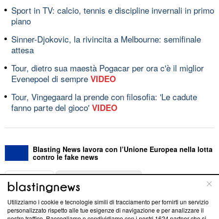
Sport in TV: calcio, tennis e discipline invernali in primo
piano
Sinner-Djokovic, la rivincita a Melbourne: semifinale
attesa
Tour, dietro sua maestà Pogacar per ora c'è il miglior
Evenepoel di sempre
VIDEO
Tour, Vingegaard la prende con filosofia: 'Le cadute
fanno parte del gioco'
VIDEO
Blasting News lavora con l’Unione Europea nella lotta
contro le fake news
ABOUT
LINEA EDITORIALE
Utilizziamo i cookie e tecnologie simili di tracciamento per fornirti un servizio
Questa sezione offre informazioni trasparenti su Blasting
personalizzato rispetto alle tue esigenze di navigazione e per analizzare il
nostro traffico. Raccogliamo e condividiamo con i nostri
1624
partner che si