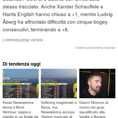
stesso tracciato. Anche Xander Schauffele e
Harris English hanno chiuso a +1, mentre Ludvig
Åberg ha affrontato difficoltà con cinque bogey
consecutivi, terminando a +6.
© RIPRODUZIONE VIETATA
Content sponsored by Outbrain
Di tendenza oggi
Kasia Niewiadoma
Vollering magistrale a
Gianni Moscon di
doma il Mont
Nizza, ma
nuovo nei guai:
Ventoux: tappa e
Niewiadoma accusa:
squalificato alla
maglia in un finale da
'Hanno mancato di
Vuelta a Burgos