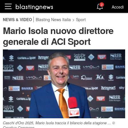
2
Accedi
NEWS & VIDEO
Blasting News Italia
>
Sport
Mario Isola nuovo direttore
generale di ACI Sport
Caschi d'Oro 2025, Mario Isola traccia il bilancio della stagione ... ©
Creative Commons