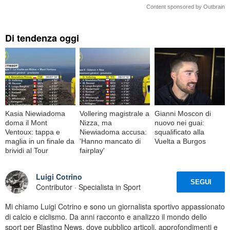
Content sponsored by Outbrain
Di tendenza oggi
Kasia Niewiadoma
Vollering magistrale a
Gianni Moscon di
doma il Mont
Nizza, ma
nuovo nei guai:
Ventoux: tappa e
Niewiadoma accusa:
squalificato alla
maglia in un finale da
'Hanno mancato di
Vuelta a Burgos
brividi al Tour
fairplay'
Luigi Cotrino
SEGUI
Contributor · Specialista in Sport
Mi chiamo Luigi Cotrino e sono un giornalista sportivo appassionato
di calcio e ciclismo. Da anni racconto e analizzo il mondo dello
sport per Blasting News, dove pubblico articoli, approfondimenti e