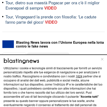
Tour, dietro sua maestà Pogacar per ora c'è il miglior
Evenepoel di sempre
VIDEO
Tour, Vingegaard la prende con filosofia: 'Le cadute
fanno parte del gioco'
VIDEO
Blasting News lavora con l’Unione Europea nella lotta
contro le fake news
ABOUT
LINEA EDITORIALE
Utilizziamo i cookie e tecnologie simili di tracciamento per fornirti un servizio
Questa sezione offre informazioni trasparenti su Blasting
personalizzato rispetto alle tue esigenze di navigazione e per analizzare il
nostro traffico. Raccogliamo e condividiamo con i nostri
1624
partner che si
News, sui nostri processi editoriali e su come ci impegniamo a
occupano di analisi dei dati web, pubblicità e social media, alcune
creare news di qualità. Inoltre, afferma la nostra aderenza a
informazioni sul tuo dispositivo, come l’indirizzo IP e le caratteristiche del tuo
‘Trust Project - News with Integrity’
Blasting News non è
dispositivo, i quali potrebbero combinarle con altre informazioni che hai
ancora membro del programma, ma ha richiesto di farne
fornito loro o che hanno raccolto dal tuo utilizzo dei loro servizi. Puoi
parte; Trust Project non ha ancora effettuato una verifica di
acconsentire all’uso di tali tecnologie cliccando il pulsante
“Accetta tutti”
conformità agli standard.
presente su questo banner oppure personalizzare le tue scelte, anche
eventualmente negando il consenso al trattamento dei dati personali da