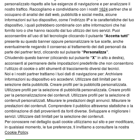
Questa sezione offre informazioni trasparenti su Blasting
personalizzato rispetto alle tue esigenze di navigazione e per analizzare il
nostro traffico. Raccogliamo e condividiamo con i nostri
1624
partner che si
News, sui nostri processi editoriali e su come ci impegniamo a
occupano di analisi dei dati web, pubblicità e social media, alcune
creare news di qualità. Inoltre, afferma la nostra aderenza a
informazioni sul tuo dispositivo, come l’indirizzo IP e le caratteristiche del tuo
‘Trust Project - News with Integrity’
Blasting News non è
dispositivo, i quali potrebbero combinarle con altre informazioni che hai
ancora membro del programma, ma ha richiesto di farne
fornito loro o che hanno raccolto dal tuo utilizzo dei loro servizi. Puoi
parte; Trust Project non ha ancora effettuato una verifica di
acconsentire all’uso di tali tecnologie cliccando il pulsante
“Accetta tutti”
conformità agli standard.
presente su questo banner oppure personalizzare le tue scelte, anche
eventualmente negando il consenso al trattamento dei dati personali da
parte dei partner terzi, cliccando sul pulsante
“Personalizza”
.
Su di noi
Chiudendo questo banner (cliccando sul pulsante
“X”
in alto a destra),
acconsenti al permanere delle impostazioni predefinite che non consentono
Team editoriale
l’utilizzo di cookie o altri strumenti di tracciamento diversi dai tecnici.
Noi e i nostri partner trattiamo i tuoi dati di navigazione per: Archiviare
Corporate
informazioni su dispositivo e/o accedervi. Utilizzare dati limitati per la
selezione della pubblicità. Creare profili per la pubblicità personalizzata.
Redazione
Utilizzare profili per la selezione di pubblicità personalizzata. Creare profili
per la personalizzazione dei contenuti. Utilizzare profili per la selezione di
Informativa Privacy
contenuti personalizzati. Misurare le prestazioni degli annunci. Misurare le
prestazioni dei contenuti. Comprendere il pubblico attraverso statistiche o la
Cookie Policy
combinazione di dati provenienti da fonti diverse. Sviluppare e migliorare i
servizi. Utilizzare dati limitati per la selezione dei contenuti.
Blasting SA, IDI CHE-247.845.224, Via Carlo Frasca, 3 - 6900
Per conoscere nel dettaglio quali cookie utilizziamo sul sito e per modificare,
Lugano (Svizzera) Tel:
+39 0690258937
in qualsiasi momento, le tue preferenze, ti invitiamo a consultare la nostra
Cookie Policy
.
© 2026 Blasting News