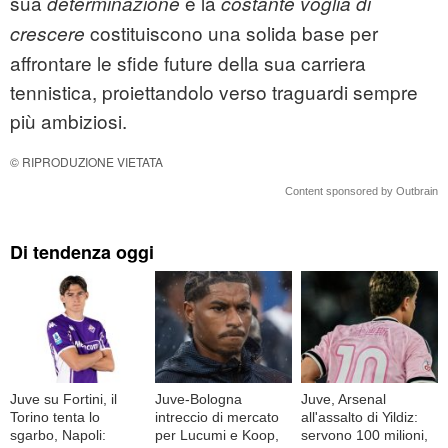
sua
e la
determinazione
costante voglia di
costituiscono una solida base per
crescere
affrontare le sfide future della sua carriera
tennistica, proiettandolo verso traguardi sempre
più ambiziosi.
© RIPRODUZIONE VIETATA
Content sponsored by Outbrain
Di tendenza oggi
Juve su Fortini, il
Juve-Bologna
Juve, Arsenal
Torino tenta lo
intreccio di mercato
all'assalto di Yildiz:
sgarbo, Napoli:
per Lucumi e Koop,
servono 100 milioni,