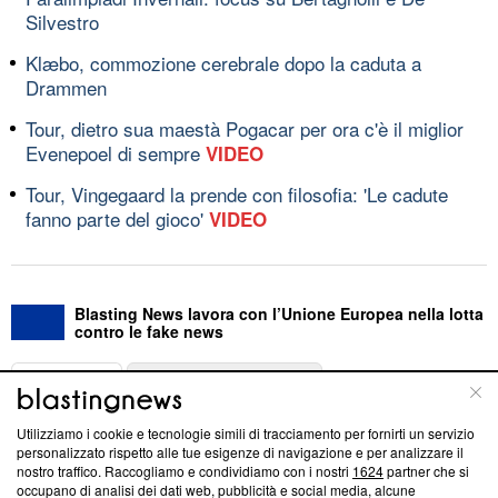
Silvestro
Klæbo, commozione cerebrale dopo la caduta a
Drammen
Tour, dietro sua maestà Pogacar per ora c'è il miglior
Evenepoel di sempre
VIDEO
Tour, Vingegaard la prende con filosofia: 'Le cadute
fanno parte del gioco'
VIDEO
Blasting News lavora con l’Unione Europea nella lotta
contro le fake news
ABOUT
LINEA EDITORIALE
Utilizziamo i cookie e tecnologie simili di tracciamento per fornirti un servizio
Questa sezione offre informazioni trasparenti su Blasting
personalizzato rispetto alle tue esigenze di navigazione e per analizzare il
nostro traffico. Raccogliamo e condividiamo con i nostri
1624
partner che si
News, sui nostri processi editoriali e su come ci impegniamo a
occupano di analisi dei dati web, pubblicità e social media, alcune
creare news di qualità. Inoltre, afferma la nostra aderenza a