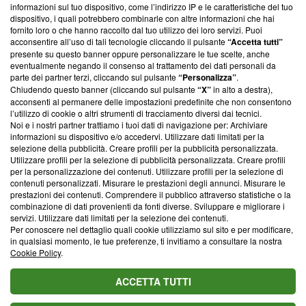
informazioni sul tuo dispositivo, come l’indirizzo IP e le caratteristiche del tuo
‘Trust Project - News with Integrity’
Blasting News non è
dispositivo, i quali potrebbero combinarle con altre informazioni che hai
ancora membro del programma, ma ha richiesto di farne
fornito loro o che hanno raccolto dal tuo utilizzo dei loro servizi. Puoi
parte; Trust Project non ha ancora effettuato una verifica di
acconsentire all’uso di tali tecnologie cliccando il pulsante
“Accetta tutti”
conformità agli standard.
presente su questo banner oppure personalizzare le tue scelte, anche
eventualmente negando il consenso al trattamento dei dati personali da
parte dei partner terzi, cliccando sul pulsante
“Personalizza”
.
Su di noi
Chiudendo questo banner (cliccando sul pulsante
“X”
in alto a destra),
acconsenti al permanere delle impostazioni predefinite che non consentono
Team editoriale
l’utilizzo di cookie o altri strumenti di tracciamento diversi dai tecnici.
Noi e i nostri partner trattiamo i tuoi dati di navigazione per: Archiviare
Corporate
informazioni su dispositivo e/o accedervi. Utilizzare dati limitati per la
selezione della pubblicità. Creare profili per la pubblicità personalizzata.
Redazione
Utilizzare profili per la selezione di pubblicità personalizzata. Creare profili
per la personalizzazione dei contenuti. Utilizzare profili per la selezione di
Informativa Privacy
contenuti personalizzati. Misurare le prestazioni degli annunci. Misurare le
prestazioni dei contenuti. Comprendere il pubblico attraverso statistiche o la
Cookie Policy
combinazione di dati provenienti da fonti diverse. Sviluppare e migliorare i
servizi. Utilizzare dati limitati per la selezione dei contenuti.
Blasting SA, IDI CHE-247.845.224, Via Carlo Frasca, 3 - 6900
Per conoscere nel dettaglio quali cookie utilizziamo sul sito e per modificare,
Lugano (Svizzera) Tel:
+39 0690258937
in qualsiasi momento, le tue preferenze, ti invitiamo a consultare la nostra
Cookie Policy
.
© 2026 Blasting News
ACCETTA TUTTI