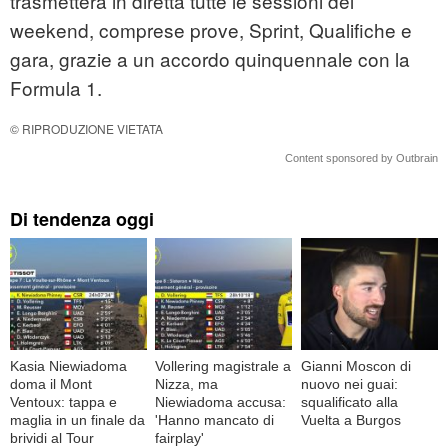
trasmetterà in diretta tutte le sessioni del
weekend, comprese prove, Sprint, Qualifiche e
gara, grazie a un accordo quinquennale con la
Formula 1.
© RIPRODUZIONE VIETATA
Content sponsored by Outbrain
Di tendenza oggi
Kasia Niewiadoma
Vollering magistrale a
Gianni Moscon di
doma il Mont
Nizza, ma
nuovo nei guai:
Ventoux: tappa e
Niewiadoma accusa:
squalificato alla
maglia in un finale da
'Hanno mancato di
Vuelta a Burgos
brividi al Tour
fairplay'