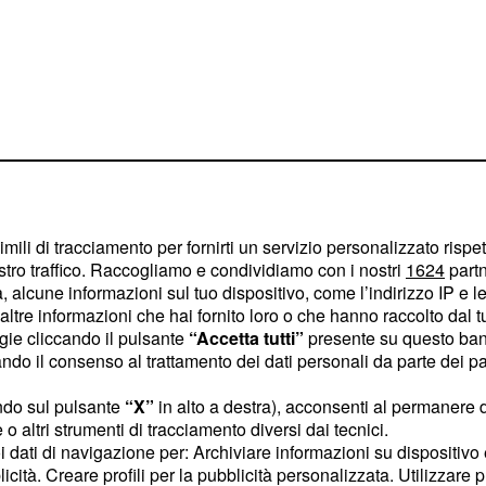
imili di tracciamento per fornirti un servizio personalizzato rispe
stro traffico. Raccogliamo e condividiamo con i nostri
1624
partn
 alcune informazioni sul tuo dispositivo, come l’indirizzo IP e le 
ltre informazioni che hai fornito loro o che hanno raccolto dal tuo
 Ekaterina Antropova, che
ogie cliccando il pulsante
“Accetta tutti”
presente su questo ban
olta nel ruolo di
o il consenso al trattamento dei dati personali da parte dei par
ndo sul pulsante
“X”
in alto a destra), acconsenti al permanere 
o altri strumenti di tracciamento diversi dai tecnici.
l torneo
uoi dati di navigazione per: Archiviare informazioni su dispositivo 
licità. Creare profili per la pubblicità personalizzata. Utilizzare p