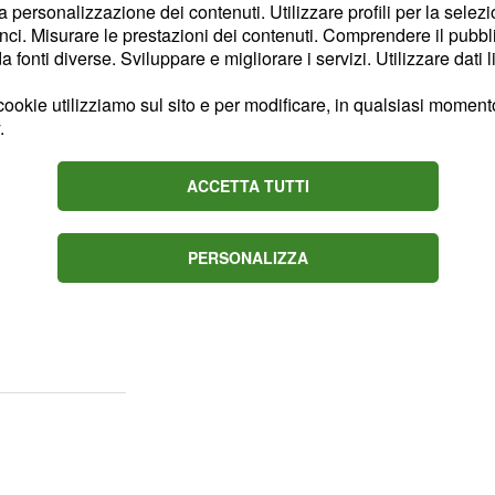
la personalizzazione dei contenuti. Utilizzare profili per la selez
T ha scelto un gruppo
ci. Misurare le prestazioni dei contenuti. Comprendere il pubblic
fonti diverse. Sviluppare e migliorare i servizi. Utilizzare dati l
bituate a confrontarsi ad
no
,
Carlotta Cambi
ookie utilizziamo sul sito e per modificare, in qualsiasi momento,
.
onora Fersino, Stella
Omoruyi, Alice Tanase,
ACCETTA TUTTI
, Linda
a Antropova
dini e Dalila
la volontà dello staff
PERSONALIZZA
alutazione e crescita del
e delle big della