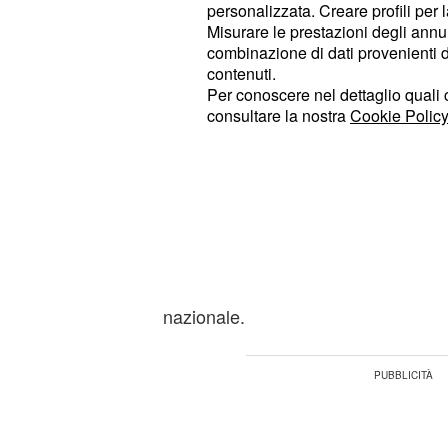
personalizzata. Creare profili per 
Per il quadrangolare di Genova il C
Misurare le prestazioni degli annun
combinazione di dati provenienti da 
composto da atlete giovani ma già a
contenuti.
alto livello. Faranno parte del radu
Per conoscere nel dettaglio quali c
consultare la nostra
Cookie Policy
Francesca Scola, Ilaria Spirito, Ele
Nervini,
, Loveth 
Gaia Giovannini
Merit Adigwe, Binto Diop,
Ekaterin
Nwakalor, Denise Meli, Linda Manfre
Marchesini. Un elenco che conferma 
tecnico di proseguire nel lavoro di v
gruppo, mentre restano assenti molt
nazionale.