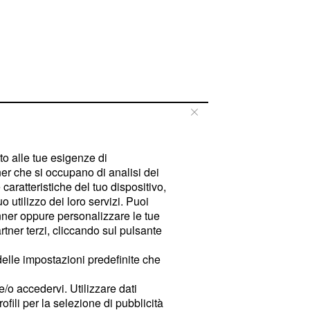
tto alle tue esigenze di
er che si occupano di analisi dei
caratteristiche del tuo dispositivo,
 utilizzo dei loro servizi. Puoi
ner oppure personalizzare le tue
tner terzi, cliccando sul pulsante
delle impostazioni predefinite che
e/o accedervi. Utilizzare dati
rofili per la selezione di pubblicità