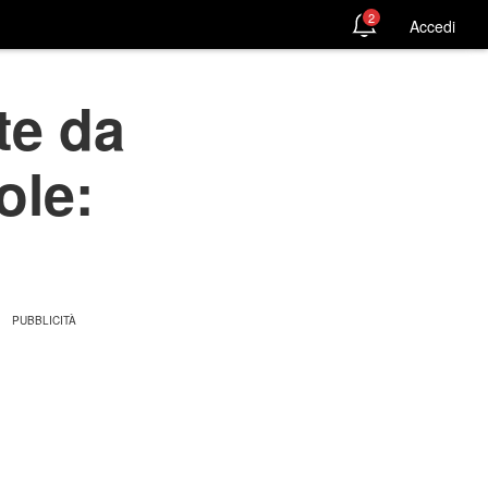
2
Accedi
te da
ole: