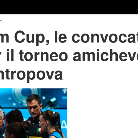
t
m Cup, le convoca
 il torneo amichev
ntropova