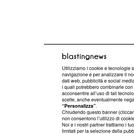
Utilizziamo i cookie e tecnologie s
navigazione e per analizzare il no
dati web, pubblicità e social media,
i quali potrebbero combinarle con a
Tra i nomi presenti spicca quello di
acconsentire all’uso di tali tecnol
potrebbe essere testa per la prima v
scelte, anche eventualmente negand
schiacciatrice.
“Personalizza”
.
Chiudendo questo banner (clicca
non consentono l’utilizzo di cookie 
Le 15 convocate per i
Noi e i nostri partner trattiamo i t
amichevole
limitati per la selezione della pubb