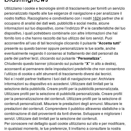
Utilizziamo i cookie e tecnologie simili di tracciamento per fornirti un servizio
Questa sezione offre informazioni trasparenti su Blasting
personalizzato rispetto alle tue esigenze di navigazione e per analizzare il
nostro traffico. Raccogliamo e condividiamo con i nostri
1624
partner che si
News, sui nostri processi editoriali e su come ci impegniamo a
occupano di analisi dei dati web, pubblicità e social media, alcune
creare news di qualità. Inoltre, afferma la nostra aderenza a
informazioni sul tuo dispositivo, come l’indirizzo IP e le caratteristiche del tuo
‘Trust Project - News with Integrity’
Blasting News non è
dispositivo, i quali potrebbero combinarle con altre informazioni che hai
ancora membro del programma, ma ha richiesto di farne
fornito loro o che hanno raccolto dal tuo utilizzo dei loro servizi. Puoi
parte; Trust Project non ha ancora effettuato una verifica di
acconsentire all’uso di tali tecnologie cliccando il pulsante
“Accetta tutti”
conformità agli standard.
presente su questo banner oppure personalizzare le tue scelte, anche
eventualmente negando il consenso al trattamento dei dati personali da
parte dei partner terzi, cliccando sul pulsante
“Personalizza”
.
Su di noi
Chiudendo questo banner (cliccando sul pulsante
“X”
in alto a destra),
acconsenti al permanere delle impostazioni predefinite che non consentono
Team editoriale
l’utilizzo di cookie o altri strumenti di tracciamento diversi dai tecnici.
Noi e i nostri partner trattiamo i tuoi dati di navigazione per: Archiviare
Corporate
informazioni su dispositivo e/o accedervi. Utilizzare dati limitati per la
selezione della pubblicità. Creare profili per la pubblicità personalizzata.
Redazione
Utilizzare profili per la selezione di pubblicità personalizzata. Creare profili
per la personalizzazione dei contenuti. Utilizzare profili per la selezione di
Informativa Privacy
contenuti personalizzati. Misurare le prestazioni degli annunci. Misurare le
prestazioni dei contenuti. Comprendere il pubblico attraverso statistiche o la
Cookie Policy
combinazione di dati provenienti da fonti diverse. Sviluppare e migliorare i
servizi. Utilizzare dati limitati per la selezione dei contenuti.
Blasting SA, IDI CHE-247.845.224, Via Carlo Frasca, 3 - 6900
Per conoscere nel dettaglio quali cookie utilizziamo sul sito e per modificare,
Lugano (Svizzera) Tel:
+39 0690258937
in qualsiasi momento, le tue preferenze, ti invitiamo a consultare la nostra