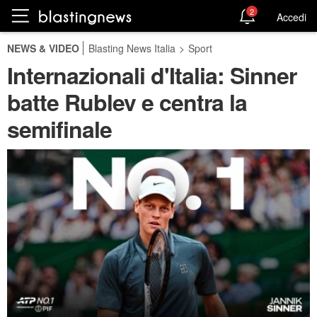
2
Accedi
NEWS & VIDEO
Blasting News Italia
>
Sport
Internazionali d'Italia: Sinner
batte Rublev e centra la
semifinale