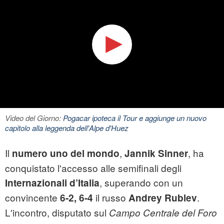
Video del Giorno:
Pogacar ipoteca il Tour e aggiunge un nuovo
capitolo alla leggenda dell'Alpe d'Huez
Il
,
, ha
numero uno del mondo
Jannik Sinner
conquistato l'accesso alle semifinali degli
, superando con un
Internazionali d’Italia
convincente
il russo
.
6‑2, 6‑4
Andrey Rublev
L'incontro, disputato sul
Campo Centrale del Foro