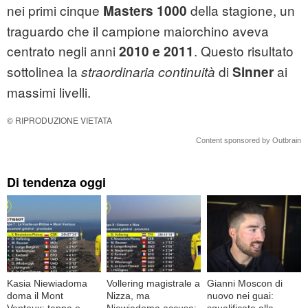
nei primi cinque
della stagione, un
Masters 1000
traguardo che il campione maiorchino aveva
centrato negli anni
. Questo risultato
2010 e 2011
sottolinea la
di
ai
straordinaria continuità
Sinner
massimi livelli.
© RIPRODUZIONE VIETATA
Content sponsored by Outbrain
Di tendenza oggi
Kasia Niewiadoma
Vollering magistrale a
Gianni Moscon di
doma il Mont
Nizza, ma
nuovo nei guai:
Ventoux: tappa e
Niewiadoma accusa:
squalificato alla