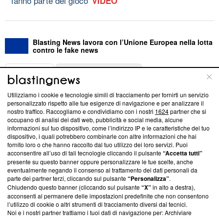
fanno parte del gioco'
VIDEO
Blasting News lavora con l’Unione Europea nella lotta
contro le fake news
ABOUT
LINEA EDITORIALE
Utilizziamo i cookie e tecnologie simili di tracciamento per fornirti un servizio
Questa sezione offre informazioni trasparenti su Blasting
personalizzato rispetto alle tue esigenze di navigazione e per analizzare il
nostro traffico. Raccogliamo e condividiamo con i nostri
1624
partner che si
News, sui nostri processi editoriali e su come ci impegniamo a
occupano di analisi dei dati web, pubblicità e social media, alcune
creare news di qualità. Inoltre, afferma la nostra aderenza a
informazioni sul tuo dispositivo, come l’indirizzo IP e le caratteristiche del tuo
‘Trust Project - News with Integrity’
Blasting News non è
dispositivo, i quali potrebbero combinarle con altre informazioni che hai
ancora membro del programma, ma ha richiesto di farne
fornito loro o che hanno raccolto dal tuo utilizzo dei loro servizi. Puoi
parte; Trust Project non ha ancora effettuato una verifica di
acconsentire all’uso di tali tecnologie cliccando il pulsante
“Accetta tutti”
conformità agli standard.
presente su questo banner oppure personalizzare le tue scelte, anche
eventualmente negando il consenso al trattamento dei dati personali da
parte dei partner terzi, cliccando sul pulsante
“Personalizza”
.
Su di noi
Chiudendo questo banner (cliccando sul pulsante
“X”
in alto a destra),
acconsenti al permanere delle impostazioni predefinite che non consentono
Team editoriale
l’utilizzo di cookie o altri strumenti di tracciamento diversi dai tecnici.
Noi e i nostri partner trattiamo i tuoi dati di navigazione per: Archiviare
Corporate