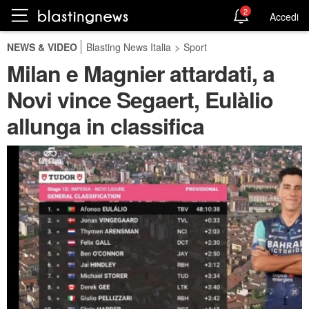
2
Accedi
NEWS & VIDEO
Blasting News Italia
>
Sport
Milan e Magnier attardati, a
Novi vince Segaert, Eulàlio
allunga in classifica