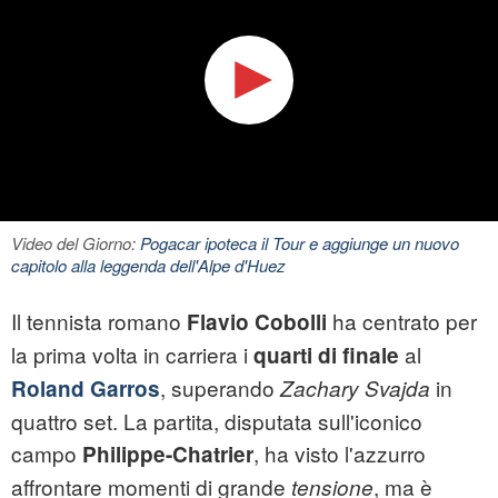
Video del Giorno:
Pogacar ipoteca il Tour e aggiunge un nuovo
capitolo alla leggenda dell'Alpe d'Huez
Il tennista romano
ha centrato per
Flavio Cobolli
la prima volta in carriera i
al
quarti di finale
, superando
in
Roland Garros
Zachary Svajda
quattro set. La partita, disputata sull'iconico
campo
, ha visto l'azzurro
Philippe-Chatrier
affrontare momenti di grande
, ma è
tensione