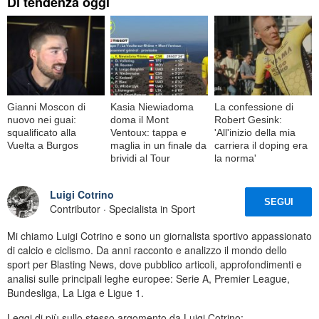
Di tendenza oggi
Gianni Moscon di
Kasia Niewiadoma
La confessione di
nuovo nei guai:
doma il Mont
Robert Gesink:
squalificato alla
Ventoux: tappa e
'All'inizio della mia
Vuelta a Burgos
maglia in un finale da
carriera il doping era
brividi al Tour
la norma'
Luigi Cotrino
SEGUI
Contributor · Specialista in Sport
Mi chiamo Luigi Cotrino e sono un giornalista sportivo appassionato
di calcio e ciclismo. Da anni racconto e analizzo il mondo dello
sport per Blasting News, dove pubblico articoli, approfondimenti e
analisi sulle principali leghe europee: Serie A, Premier League,
Bundesliga, La Liga e Ligue 1.
Leggi di più sullo stesso argomento da Luigi Cotrino: