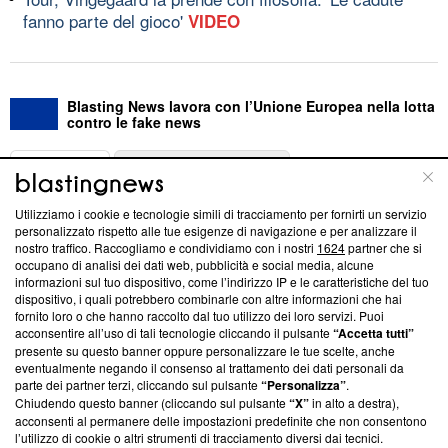
fanno parte del gioco'
VIDEO
Blasting News lavora con l’Unione Europea nella lotta
contro le fake news
ABOUT
LINEA EDITORIALE
Utilizziamo i cookie e tecnologie simili di tracciamento per fornirti un servizio
Questa sezione offre informazioni trasparenti su Blasting
personalizzato rispetto alle tue esigenze di navigazione e per analizzare il
nostro traffico. Raccogliamo e condividiamo con i nostri
1624
partner che si
News, sui nostri processi editoriali e su come ci impegniamo a
occupano di analisi dei dati web, pubblicità e social media, alcune
creare news di qualità. Inoltre, afferma la nostra aderenza a
informazioni sul tuo dispositivo, come l’indirizzo IP e le caratteristiche del tuo
‘Trust Project - News with Integrity’
Blasting News non è
dispositivo, i quali potrebbero combinarle con altre informazioni che hai
ancora membro del programma, ma ha richiesto di farne
fornito loro o che hanno raccolto dal tuo utilizzo dei loro servizi. Puoi
parte; Trust Project non ha ancora effettuato una verifica di
acconsentire all’uso di tali tecnologie cliccando il pulsante
“Accetta tutti”
conformità agli standard.
presente su questo banner oppure personalizzare le tue scelte, anche
eventualmente negando il consenso al trattamento dei dati personali da
parte dei partner terzi, cliccando sul pulsante
“Personalizza”
.
Su di noi
Chiudendo questo banner (cliccando sul pulsante
“X”
in alto a destra),
acconsenti al permanere delle impostazioni predefinite che non consentono
Team editoriale
l’utilizzo di cookie o altri strumenti di tracciamento diversi dai tecnici.