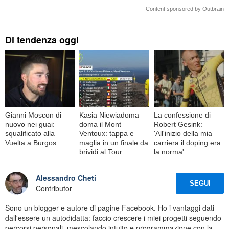
Content sponsored by Outbrain
Di tendenza oggi
Gianni Moscon di
Kasia Niewiadoma
La confessione di
nuovo nei guai:
doma il Mont
Robert Gesink:
squalificato alla
Ventoux: tappa e
'All'inizio della mia
Vuelta a Burgos
maglia in un finale da
carriera il doping era
brividi al Tour
la norma'
Alessandro Cheti
SEGUI
Contributor
Sono un blogger e autore di pagine Facebook. Ho i vantaggi dati
dall'essere un autodidatta: faccio crescere i miei progetti seguendo
percorsi personali, mescolando intuito e programmazione con la