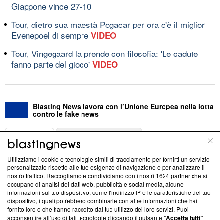
Giappone vince 27-10
Tour, dietro sua maestà Pogacar per ora c'è il miglior
Evenepoel di sempre
VIDEO
Tour, Vingegaard la prende con filosofia: 'Le cadute
fanno parte del gioco'
VIDEO
Blasting News lavora con l’Unione Europea nella lotta
contro le fake news
ABOUT
LINEA EDITORIALE
Utilizziamo i cookie e tecnologie simili di tracciamento per fornirti un servizio
Questa sezione offre informazioni trasparenti su Blasting
personalizzato rispetto alle tue esigenze di navigazione e per analizzare il
nostro traffico. Raccogliamo e condividiamo con i nostri
1624
partner che si
News, sui nostri processi editoriali e su come ci impegniamo a
occupano di analisi dei dati web, pubblicità e social media, alcune
creare news di qualità. Inoltre, afferma la nostra aderenza a
informazioni sul tuo dispositivo, come l’indirizzo IP e le caratteristiche del tuo
‘Trust Project - News with Integrity’
Blasting News non è
dispositivo, i quali potrebbero combinarle con altre informazioni che hai
ancora membro del programma, ma ha richiesto di farne
fornito loro o che hanno raccolto dal tuo utilizzo dei loro servizi. Puoi
parte; Trust Project non ha ancora effettuato una verifica di
acconsentire all’uso di tali tecnologie cliccando il pulsante
“Accetta tutti”