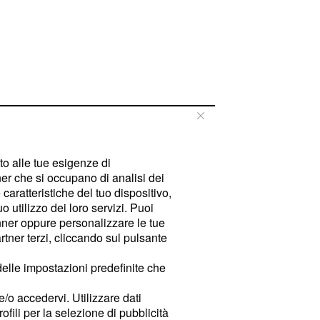
tto alle tue esigenze di
er che si occupano di analisi dei
caratteristiche del tuo dispositivo,
 utilizzo dei loro servizi. Puoi
ner oppure personalizzare le tue
tner terzi, cliccando sul pulsante
delle impostazioni predefinite che
e/o accedervi. Utilizzare dati
rofili per la selezione di pubblicità