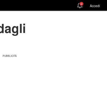
2
Accedi
dagli