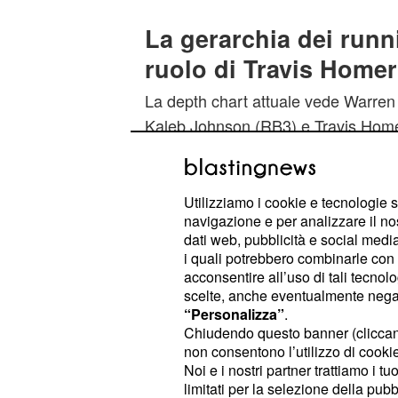
La gerarchia dei runni
ruolo di Travis Homer
La depth chart attuale vede Warren
Kaleb Johnson (RB3) e Travis Home
Heidenreich a chiudere. Homer, vet
Chicago e Seattle, è visto come gi
apprezzato per professionalità e come
Utilizziamo i cookie e tecnologie s
navigazione e per analizzare il no
competizione è intensa; molti tifosi 
dati web, pubblicità e social media,
Heidenreich, capace di più ruoli e c
i quali potrebbero combinarle con a
, per un posto finale.
team
acconsentire all’uso di tali tecnol
scelte, anche eventualmente negand
“Personalizza”
.
La posizione di Homer è complicata
Chiudendo questo banner (clicca
Heidenreich sono legati da
contratt
non consentono l’utilizzo di cookie 
alla società flessibilità economica e
Noi e i nostri partner trattiamo i t
limitati per la selezione della pubb
lungo termine. La sua principale co