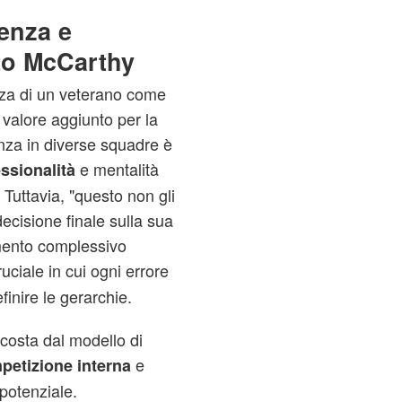
ienza e
to McCarthy
nza di un veterano come
valore aggiunto per la
enza in diverse squadre è
e mentalità
ssionalità
Tuttavia, "questo non gli
ecisione finale sulla sua
mento complessivo
ruciale in cui ogni errore
inire le gerarchie.
costa dal modello di
e
petizione interna
 potenziale.