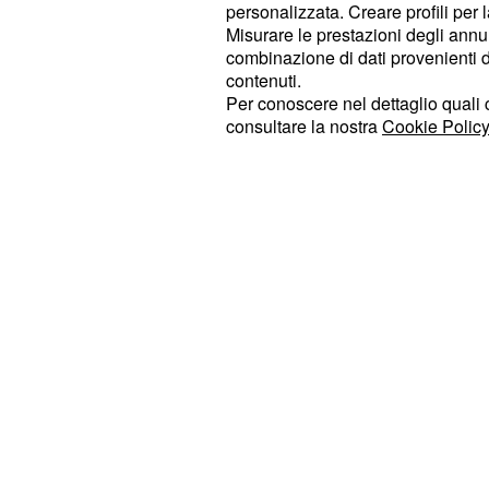
personalizzata. Creare profili per 
Johnson e Heidenreich, il destino d
Misurare le prestazioni degli annun
prestazioni che questi giovani dimos
combinazione di dati provenienti da 
contenuti.
.
training camp
Per conoscere nel dettaglio quali c
consultare la nostra
Cookie Policy