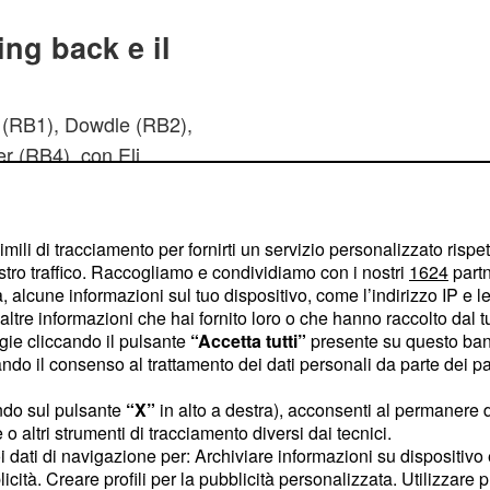
ng back e il
 (RB1), Dowdle (RB2),
r (RB4), con Eli
erano con esperienze a
ocatore di complemento,
 "filler". La
imili di tracciamento per fornirti un servizio personalizzato rispe
stro traffico. Raccogliamo e condividiamo con i nostri
1624
partn
preferirebbero
 alcune informazioni sul tuo dispositivo, come l’indirizzo IP e le 
ontribuire negli
special
ltre informazioni che hai fornito loro o che hanno raccolto dal tuo
ogie cliccando il pulsante
“Accetta tutti”
presente su questo ban
o il consenso al trattamento dei dati personali da parte dei par
: Kaleb Johnson e Eli
ndo sul pulsante
“X”
in alto a destra), acconsenti al permanere 
. Ciò offre
i da rookie
o altri strumenti di tracciamento diversi dai tecnici.
 prospettive di crescita a
uoi dati di navigazione per: Archiviare informazioni su dispositivo 
licità. Creare profili per la pubblicità personalizzata. Utilizzare p
mpetizione sarà con