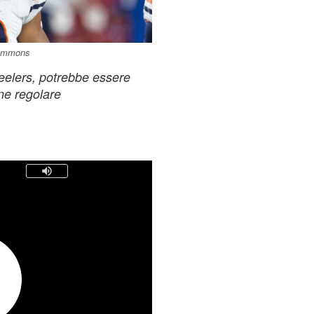
Commons
eelers, potrebbe essere
one regolare