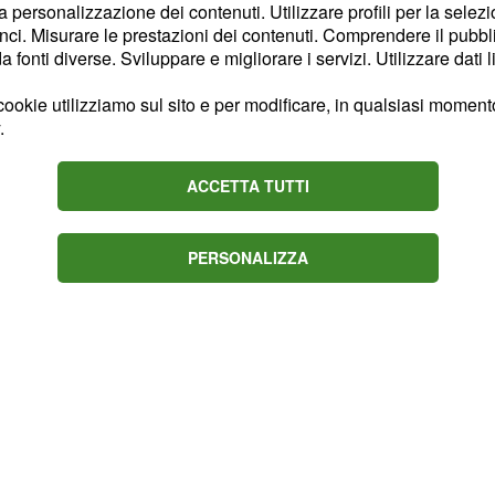
la personalizzazione dei contenuti. Utilizzare profili per la selez
i Homer è legato alle
ci. Misurare le prestazioni dei contenuti. Comprendere il pubblic
treranno durante il
fonti diverse. Sviluppare e migliorare i servizi. Utilizzare dati l
ookie utilizziamo sul sito e per modificare, in qualsiasi momento,
.
ACCETTA TUTTI
PERSONALIZZA