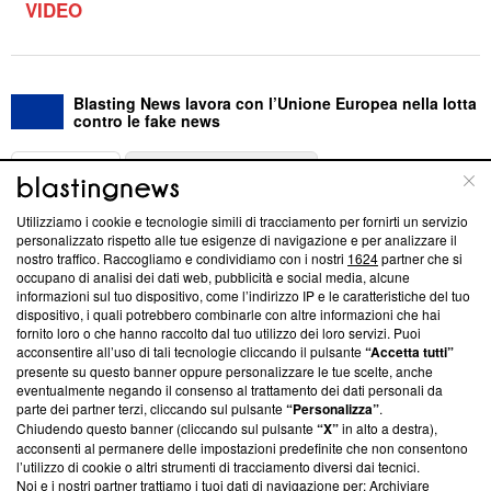
VIDEO
Blasting News lavora con l’Unione Europea nella lotta
contro le fake news
ABOUT
LINEA EDITORIALE
Utilizziamo i cookie e tecnologie simili di tracciamento per fornirti un servizio
Questa sezione offre informazioni trasparenti su Blasting
personalizzato rispetto alle tue esigenze di navigazione e per analizzare il
nostro traffico. Raccogliamo e condividiamo con i nostri
1624
partner che si
News, sui nostri processi editoriali e su come ci impegniamo a
occupano di analisi dei dati web, pubblicità e social media, alcune
creare news di qualità. Inoltre, afferma la nostra aderenza a
informazioni sul tuo dispositivo, come l’indirizzo IP e le caratteristiche del tuo
‘Trust Project - News with Integrity’
Blasting News non è
dispositivo, i quali potrebbero combinarle con altre informazioni che hai
ancora membro del programma, ma ha richiesto di farne
fornito loro o che hanno raccolto dal tuo utilizzo dei loro servizi. Puoi
parte; Trust Project non ha ancora effettuato una verifica di
acconsentire all’uso di tali tecnologie cliccando il pulsante
“Accetta tutti”
conformità agli standard.
presente su questo banner oppure personalizzare le tue scelte, anche
eventualmente negando il consenso al trattamento dei dati personali da
parte dei partner terzi, cliccando sul pulsante
“Personalizza”
.
Su di noi
Chiudendo questo banner (cliccando sul pulsante
“X”
in alto a destra),
acconsenti al permanere delle impostazioni predefinite che non consentono
Team editoriale
l’utilizzo di cookie o altri strumenti di tracciamento diversi dai tecnici.
Noi e i nostri partner trattiamo i tuoi dati di navigazione per: Archiviare