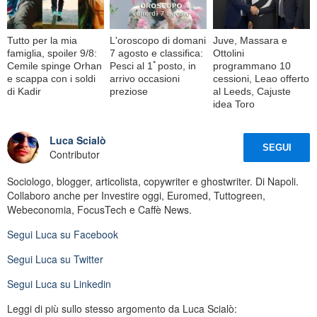
Tutto per la mia
L'oroscopo di domani
Juve, Massara e
famiglia, spoiler 9/8:
7 agosto e classifica:
Ottolini
Cemile spinge Orhan
Pesci al 1ﾟposto, in
programmano 10
e scappa con i soldi
arrivo occasioni
cessioni, Leao offerto
di Kadir
preziose
al Leeds, Cajuste
idea Toro
Luca Scialò
SEGUI
Contributor
Sociologo, blogger, articolista, copywriter e ghostwriter. Di Napoli.
Collaboro anche per Investire oggi, Euromed, Tuttogreen,
Webeconomia, FocusTech e Caffè News.
Segui
Luca
su Facebook
Segui
Luca
su Twitter
Segui
Luca
su Linkedin
Leggi di più sullo stesso argomento da Luca Scialò: