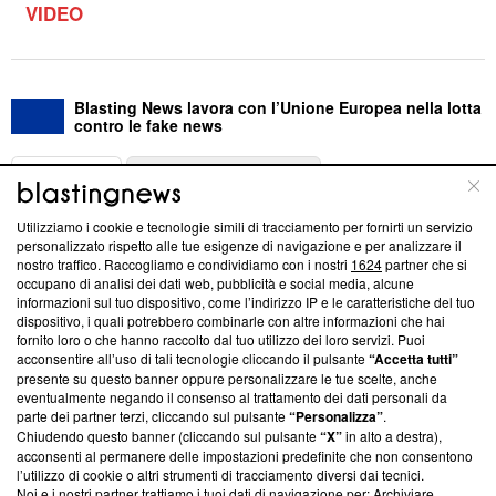
VIDEO
Blasting News lavora con l’Unione Europea nella lotta
contro le fake news
ABOUT
LINEA EDITORIALE
Utilizziamo i cookie e tecnologie simili di tracciamento per fornirti un servizio
Questa sezione offre informazioni trasparenti su Blasting
personalizzato rispetto alle tue esigenze di navigazione e per analizzare il
nostro traffico. Raccogliamo e condividiamo con i nostri
1624
partner che si
News, sui nostri processi editoriali e su come ci impegniamo a
occupano di analisi dei dati web, pubblicità e social media, alcune
creare news di qualità. Inoltre, afferma la nostra aderenza a
informazioni sul tuo dispositivo, come l’indirizzo IP e le caratteristiche del tuo
‘Trust Project - News with Integrity’
Blasting News non è
dispositivo, i quali potrebbero combinarle con altre informazioni che hai
ancora membro del programma, ma ha richiesto di farne
fornito loro o che hanno raccolto dal tuo utilizzo dei loro servizi. Puoi
parte; Trust Project non ha ancora effettuato una verifica di
acconsentire all’uso di tali tecnologie cliccando il pulsante
“Accetta tutti”
conformità agli standard.
presente su questo banner oppure personalizzare le tue scelte, anche
eventualmente negando il consenso al trattamento dei dati personali da
parte dei partner terzi, cliccando sul pulsante
“Personalizza”
.
Su di noi
Chiudendo questo banner (cliccando sul pulsante
“X”
in alto a destra),
acconsenti al permanere delle impostazioni predefinite che non consentono
Team editoriale
l’utilizzo di cookie o altri strumenti di tracciamento diversi dai tecnici.
Noi e i nostri partner trattiamo i tuoi dati di navigazione per: Archiviare