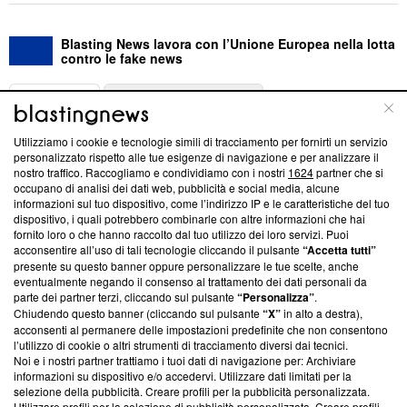
Blasting News lavora con l’Unione Europea nella lotta
contro le fake news
ABOUT
LINEA EDITORIALE
Utilizziamo i cookie e tecnologie simili di tracciamento per fornirti un servizio
Questa sezione offre informazioni trasparenti su Blasting
personalizzato rispetto alle tue esigenze di navigazione e per analizzare il
nostro traffico. Raccogliamo e condividiamo con i nostri
1624
partner che si
News, sui nostri processi editoriali e su come ci impegniamo a
occupano di analisi dei dati web, pubblicità e social media, alcune
creare news di qualità. Inoltre, afferma la nostra aderenza a
informazioni sul tuo dispositivo, come l’indirizzo IP e le caratteristiche del tuo
‘Trust Project - News with Integrity’
Blasting News non è
dispositivo, i quali potrebbero combinarle con altre informazioni che hai
ancora membro del programma, ma ha richiesto di farne
fornito loro o che hanno raccolto dal tuo utilizzo dei loro servizi. Puoi
parte; Trust Project non ha ancora effettuato una verifica di
acconsentire all’uso di tali tecnologie cliccando il pulsante
“Accetta tutti”
conformità agli standard.
presente su questo banner oppure personalizzare le tue scelte, anche
eventualmente negando il consenso al trattamento dei dati personali da
parte dei partner terzi, cliccando sul pulsante
“Personalizza”
.
Su di noi
Chiudendo questo banner (cliccando sul pulsante
“X”
in alto a destra),
acconsenti al permanere delle impostazioni predefinite che non consentono
Team editoriale
l’utilizzo di cookie o altri strumenti di tracciamento diversi dai tecnici.
Noi e i nostri partner trattiamo i tuoi dati di navigazione per: Archiviare
Corporate
informazioni su dispositivo e/o accedervi. Utilizzare dati limitati per la
selezione della pubblicità. Creare profili per la pubblicità personalizzata.
Redazione
Utilizzare profili per la selezione di pubblicità personalizzata. Creare profili