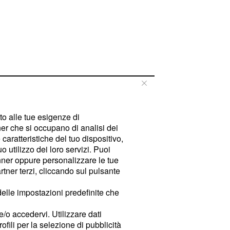
tto alle tue esigenze di
er che si occupano di analisi dei
caratteristiche del tuo dispositivo,
 utilizzo dei loro servizi. Puoi
ner oppure personalizzare le tue
tner terzi, cliccando sul pulsante
delle impostazioni predefinite che
e/o accedervi. Utilizzare dati
rofili per la selezione di pubblicità