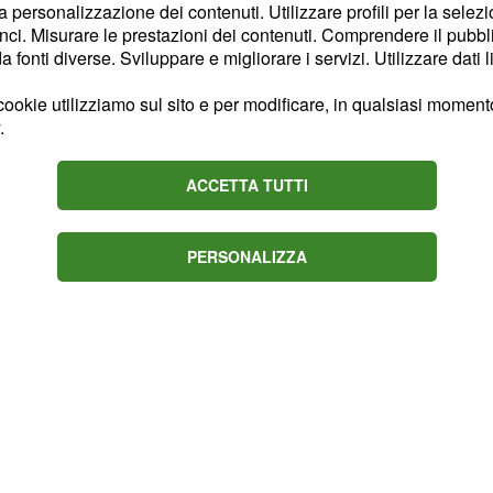
la personalizzazione dei contenuti. Utilizzare profili per la selez
. La
erate dall'IA
ci. Misurare le prestazioni dei contenuti. Comprendere il pubblic
ta su Echo Show e tramite
fonti diverse. Sviluppare e migliorare i servizi. Utilizzare dati l
o essere ascoltati
ookie utilizziamo sul sito e per modificare, in qualsiasi momento,
 secondo momento nelle
.
ACCETTA TUTTI
PERSONALIZZA