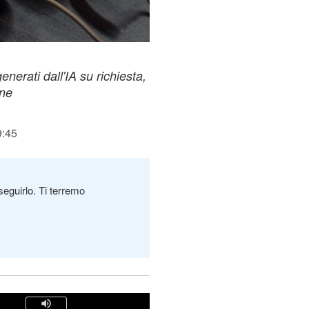
nerati dall'IA su richiesta,
one
9:45
seguirlo. Ti terremo