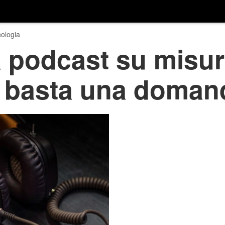
ologia
 podcast su misura
 basta una doman