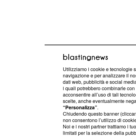
Creazione Semplice d
Audio con l'IA
Utilizziamo i cookie e tecnologie s
La funzione
è st
"Alexa Podcasts"
navigazione e per analizzare il no
democratizzare la produzione di con
dati web, pubblicità e social media,
i quali potrebbero combinarle con a
all'
intelligenza artificiale
avanzata
acconsentire all’uso di tali tecnol
dopo aver espresso l'interesse per
scelte, anche eventualmente negand
raccoglie le informazioni pertinenti 
“Personalizza”
.
Chiudendo questo banner (clicca
dei contenuti previsti. L'utente può
p
non consentono l’utilizzo di cookie 
dell
lunghezza, tono e orientamento
Noi e i nostri partner trattiamo i t
conversazione interattiva. Success
limitati per la selezione della pubb