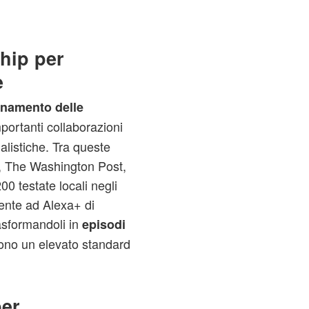
ship per
e
rnamento delle
portanti collaborazioni
alistiche. Tra queste
, The Washington Post,
0 testate locali negli
sente ad Alexa+ di
asformandoli in
episodi
no un elevato standard
er