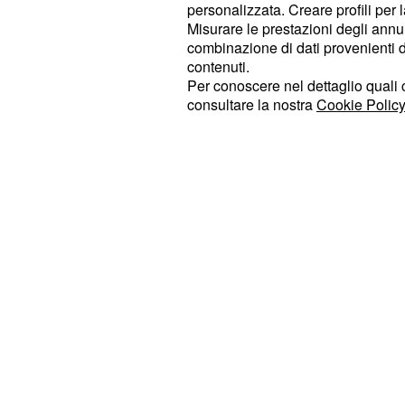
personalizzata. Creare profili per 
la registrazione utilizzando
voci gen
Misurare le prestazioni degli annun
disponibilità del podcast è notifica
combinazione di dati provenienti da 
l'app Alexa, dove gli episodi posson
contenuti.
Per conoscere nel dettaglio quali c
immediatamente o recuperati in un
consultare la nostra
Cookie Policy
sezioni "Musica" e "Altro".