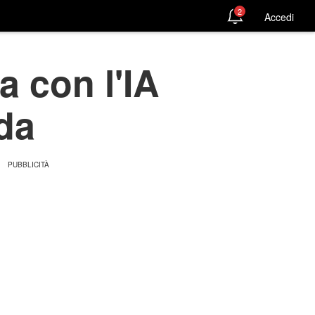
2
Accedi
 con l'IA
da