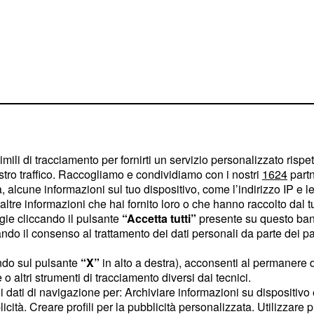
i Contenuti
imili di tracciamento per fornirti un servizio personalizzato rispe
ata ideata per
stro traffico. Raccogliamo e condividiamo con i nostri
1624
partn
tenuti audio grazie
 alcune informazioni sul tuo dispositivo, come l’indirizzo IP e le 
ltre informazioni che hai fornito loro o che hanno raccolto dal tuo
. Il processo è intuitivo:
ogie cliccando il pulsante
“Accetta tutti”
presente su questo ban
 un tema, Alexa+
o il consenso al trattamento dei dati personali da parte dei par
e fornisce un riepilogo
ndo sul pulsante
“X”
in alto a destra), acconsenti al permanere 
ersonalizzare
o altri strumenti di tracciamento diversi dai tecnici.
'episodio in una
uoi dati di navigazione per: Archiviare informazioni su dispositivo 
ivamente, Alexa produce
licità. Creare profili per la pubblicità personalizzata. Utilizzare p