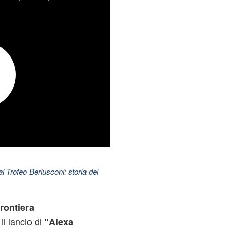
l Trofeo Berlusconi: storia dei
rontiera
il lancio di
"Alexa