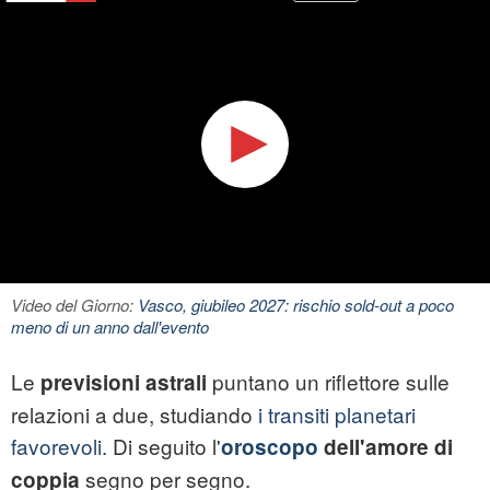
Video del Giorno:
Vasco, giubileo 2027: rischio sold-out a poco
meno di un anno dall'evento
Le
puntano un riflettore sulle
previsioni astrali
relazioni a due, studiando
i transiti planetari
favorevoli.
Di seguito l'
oroscopo
dell'amore di
segno per segno.
coppia