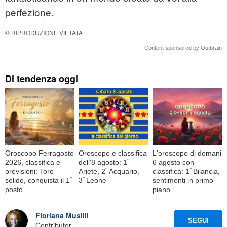
perfezione.
© RIPRODUZIONE VIETATA
Content sponsored by Outbrain
Di tendenza oggi
Oroscopo Ferragosto
Oroscopo e classifica
L'oroscopo di domani
2026, classifica e
dell'8 agosto: 1ﾟ
6 agosto con
previsioni: Toro
Ariete, 2ﾟAcquario,
classifica: 1ﾟBilancia,
solido, conquista il 1ﾟ
3ﾟLeone
sentimenti in primo
posto
piano
Floriana Musilli
SEGUI
Contributor