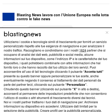
Blasting News lavora con l’Unione Europea nella lotta
contro le fake news
ABOUT
LINEA EDITORIALE
Utilizziamo i cookie e tecnologie simili di tracciamento per fornirti un servizio
Questa sezione offre informazioni trasparenti su Blasting
personalizzato rispetto alle tue esigenze di navigazione e per analizzare il
nostro traffico. Raccogliamo e condividiamo con i nostri
1624
partner che si
News, sui nostri processi editoriali e su come ci impegniamo a
occupano di analisi dei dati web, pubblicità e social media, alcune
creare news di qualità. Inoltre, afferma la nostra aderenza a
informazioni sul tuo dispositivo, come l’indirizzo IP e le caratteristiche del tuo
‘Trust Project - News with Integrity’
Blasting News non è
dispositivo, i quali potrebbero combinarle con altre informazioni che hai
ancora membro del programma, ma ha richiesto di farne
fornito loro o che hanno raccolto dal tuo utilizzo dei loro servizi. Puoi
parte; Trust Project non ha ancora effettuato una verifica di
acconsentire all’uso di tali tecnologie cliccando il pulsante
“Accetta tutti”
conformità agli standard.
presente su questo banner oppure personalizzare le tue scelte, anche
eventualmente negando il consenso al trattamento dei dati personali da
parte dei partner terzi, cliccando sul pulsante
“Personalizza”
.
Su di noi
Chiudendo questo banner (cliccando sul pulsante
“X”
in alto a destra),
acconsenti al permanere delle impostazioni predefinite che non consentono
Team editoriale
l’utilizzo di cookie o altri strumenti di tracciamento diversi dai tecnici.
Noi e i nostri partner trattiamo i tuoi dati di navigazione per: Archiviare
Corporate
informazioni su dispositivo e/o accedervi. Utilizzare dati limitati per la
selezione della pubblicità. Creare profili per la pubblicità personalizzata.