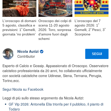
L'oroscopo di domani
Oroscopo dei colpi di
L'oroscopo del 7
5 agosto, classifica e
scena 11-20 agosto
agosto 2026: 1ﾟ
previsioni: 1ﾟGemelli,
2026: Toro, sorpresa
Gemelli, 2ﾟPesci, 3ﾟ
giornata 'no problem'
d'amore fuori dagli
Scorpione
schemi
Nicola Autizi
SEGUI
Contributor
Esperto di Calcio e Gossip. Appassionato di Oroscopo. Osservatore
calcistico professionista da 20 anni, ho collaborato ufficialmente
con società calcistiche come Udinese, Siena, Ternana, Perugia,
Torino,ecc.
Segui
Nicola
su Facebook
Leggi di più sullo stesso argomento da Nicola Autizi:
GF Vip 2026: Antonella Elia trionfa per il pubblico, il pianto di
Todaro