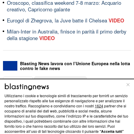
Oroscopo, classifica weekend 7-8 marzo: Acquario
creativo, Capricorno galante
Eurogol di Zhegrova, la Juve batte il Chelsea
VIDEO
Milan-Inter in Australia, finisce in parità il primo derby
della stagione
VIDEO
Blasting News lavora con l’Unione Europea nella lotta
contro le fake news
ABOUT
LINEA EDITORIALE
Utilizziamo i cookie e tecnologie simili di tracciamento per fornirti un servizio
Questa sezione offre informazioni trasparenti su Blasting
personalizzato rispetto alle tue esigenze di navigazione e per analizzare il
nostro traffico. Raccogliamo e condividiamo con i nostri
1624
partner che si
News, sui nostri processi editoriali e su come ci impegniamo a
occupano di analisi dei dati web, pubblicità e social media, alcune
creare news di qualità. Inoltre, afferma la nostra aderenza a
informazioni sul tuo dispositivo, come l’indirizzo IP e le caratteristiche del tuo
‘Trust Project - News with Integrity’
Blasting News non è
dispositivo, i quali potrebbero combinarle con altre informazioni che hai
ancora membro del programma, ma ha richiesto di farne
fornito loro o che hanno raccolto dal tuo utilizzo dei loro servizi. Puoi
parte; Trust Project non ha ancora effettuato una verifica di
acconsentire all’uso di tali tecnologie cliccando il pulsante
“Accetta tutti”