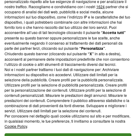
Questa sezione offre informazioni trasparenti su Blasting
personalizzato rispetto alle tue esigenze di navigazione e per analizzare il
nostro traffico. Raccogliamo e condividiamo con i nostri
1624
partner che si
News, sui nostri processi editoriali e su come ci impegniamo a
occupano di analisi dei dati web, pubblicità e social media, alcune
creare news di qualità. Inoltre, afferma la nostra aderenza a
informazioni sul tuo dispositivo, come l’indirizzo IP e le caratteristiche del tuo
‘Trust Project - News with Integrity’
Blasting News non è
dispositivo, i quali potrebbero combinarle con altre informazioni che hai
ancora membro del programma, ma ha richiesto di farne
fornito loro o che hanno raccolto dal tuo utilizzo dei loro servizi. Puoi
parte; Trust Project non ha ancora effettuato una verifica di
acconsentire all’uso di tali tecnologie cliccando il pulsante
“Accetta tutti”
conformità agli standard.
presente su questo banner oppure personalizzare le tue scelte, anche
eventualmente negando il consenso al trattamento dei dati personali da
parte dei partner terzi, cliccando sul pulsante
“Personalizza”
.
Su di noi
Chiudendo questo banner (cliccando sul pulsante
“X”
in alto a destra),
acconsenti al permanere delle impostazioni predefinite che non consentono
Team editoriale
l’utilizzo di cookie o altri strumenti di tracciamento diversi dai tecnici.
Noi e i nostri partner trattiamo i tuoi dati di navigazione per: Archiviare
Corporate
informazioni su dispositivo e/o accedervi. Utilizzare dati limitati per la
selezione della pubblicità. Creare profili per la pubblicità personalizzata.
Redazione
Utilizzare profili per la selezione di pubblicità personalizzata. Creare profili
per la personalizzazione dei contenuti. Utilizzare profili per la selezione di
Informativa Privacy
contenuti personalizzati. Misurare le prestazioni degli annunci. Misurare le
prestazioni dei contenuti. Comprendere il pubblico attraverso statistiche o la
Cookie Policy
combinazione di dati provenienti da fonti diverse. Sviluppare e migliorare i
servizi. Utilizzare dati limitati per la selezione dei contenuti.
Blasting SA, IDI CHE-247.845.224, Via Carlo Frasca, 3 - 6900
Per conoscere nel dettaglio quali cookie utilizziamo sul sito e per modificare,
Lugano (Svizzera) Tel:
+39 0690258937
in qualsiasi momento, le tue preferenze, ti invitiamo a consultare la nostra
Cookie Policy
.
© 2026 Blasting News