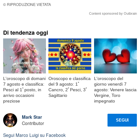
© RIPRODUZIONE VIETATA
Content sponsored by Outbrain
Di tendenza oggi
L'oroscopo di domani
Oroscopo e classifica
L'oroscopo del
7 agosto e classifica:
del 9 agosto: 1ﾟ
giorno venerdì 7
Pesci al 1ﾟposto, in
Cancro, 2ﾟPesci, 3ﾟ
agosto: Venere lascia
arrivo occasioni
Sagittario
Vergine, Toro
preziose
impegnato
Mark Star
SEGUI
Contributor
Segui
Marco Luigi
su Facebook