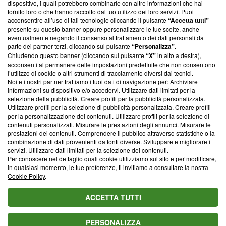
dispositivo, i quali potrebbero combinarle con altre informazioni che hai
ancora membro del programma, ma ha richiesto di farne
fornito loro o che hanno raccolto dal tuo utilizzo dei loro servizi. Puoi
parte; Trust Project non ha ancora effettuato una verifica di
acconsentire all’uso di tali tecnologie cliccando il pulsante
“Accetta tutti”
conformità agli standard.
presente su questo banner oppure personalizzare le tue scelte, anche
eventualmente negando il consenso al trattamento dei dati personali da
parte dei partner terzi, cliccando sul pulsante
“Personalizza”
.
Su di noi
Chiudendo questo banner (cliccando sul pulsante
“X”
in alto a destra),
acconsenti al permanere delle impostazioni predefinite che non consentono
Team editoriale
l’utilizzo di cookie o altri strumenti di tracciamento diversi dai tecnici.
Noi e i nostri partner trattiamo i tuoi dati di navigazione per: Archiviare
Corporate
informazioni su dispositivo e/o accedervi. Utilizzare dati limitati per la
selezione della pubblicità. Creare profili per la pubblicità personalizzata.
Redazione
Utilizzare profili per la selezione di pubblicità personalizzata. Creare profili
per la personalizzazione dei contenuti. Utilizzare profili per la selezione di
Informativa Privacy
contenuti personalizzati. Misurare le prestazioni degli annunci. Misurare le
prestazioni dei contenuti. Comprendere il pubblico attraverso statistiche o la
Cookie Policy
combinazione di dati provenienti da fonti diverse. Sviluppare e migliorare i
servizi. Utilizzare dati limitati per la selezione dei contenuti.
Blasting SA, IDI CHE-247.845.224, Via Carlo Frasca, 3 - 6900
Per conoscere nel dettaglio quali cookie utilizziamo sul sito e per modificare,
Lugano (Svizzera) Tel:
+39 0690258937
in qualsiasi momento, le tue preferenze, ti invitiamo a consultare la nostra
Cookie Policy
.
© 2026 Blasting News
ACCETTA TUTTI
PERSONALIZZA