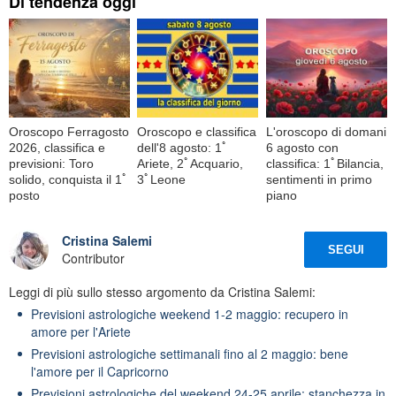
Di tendenza oggi
Oroscopo Ferragosto
Oroscopo e classifica
L'oroscopo di domani
2026, classifica e
dell'8 agosto: 1ﾟ
6 agosto con
previsioni: Toro
Ariete, 2ﾟAcquario,
classifica: 1ﾟBilancia,
solido, conquista il 1ﾟ
3ﾟLeone
sentimenti in primo
posto
piano
Cristina Salemi
SEGUI
Contributor
Leggi di più sullo stesso argomento da Cristina Salemi:
Previsioni astrologiche weekend 1-2 maggio: recupero in
amore per l'Ariete
Previsioni astrologiche settimanali fino al 2 maggio: bene
l'amore per il Capricorno
Previsioni astrologiche del weekend 24-25 aprile: stanchezza in