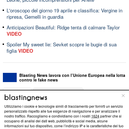
L'oroscopo del giorno 19 aprile e classifica: Vergine in
ripresa, Gemelli in guardia
Anticipazioni Beautiful: Ridge tenta di calmare Taylor
VIDEO
Spoiler My sweet lie: Sevket scopre le bugie di sua
figlia
VIDEO
Blasting News lavora con l’Unione Europea nella lotta
contro le fake news
ABOUT
LINEA EDITORIALE
Utilizziamo i cookie e tecnologie simili di tracciamento per fornirti un servizio
Questa sezione offre informazioni trasparenti su Blasting
personalizzato rispetto alle tue esigenze di navigazione e per analizzare il
nostro traffico. Raccogliamo e condividiamo con i nostri
1624
partner che si
News, sui nostri processi editoriali e su come ci impegniamo a
occupano di analisi dei dati web, pubblicità e social media, alcune
creare news di qualità. Inoltre, afferma la nostra aderenza a
informazioni sul tuo dispositivo, come l’indirizzo IP e le caratteristiche del tuo
‘Trust Project - News with Integrity’
Blasting News non è