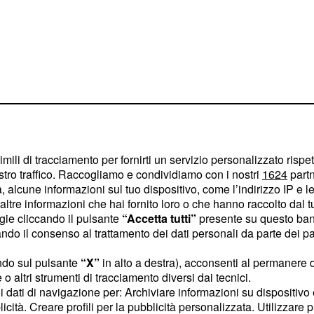
e alla
AD Volley
in questi
to Polivalente:
imili di tracciamento per fornirti un servizio personalizzato rispe
stro traffico. Raccogliamo e condividiamo con i nostri
1624
partn
stato un titolo giovanile,
 alcune informazioni sul tuo dispositivo, come l’indirizzo IP e le 
 due titoli provinciali,
ltre informazioni che hai fornito loro o che hanno raccolto dal tuo
che gioca nella serie D
ogie cliccando il pulsante
“Accetta tutti”
presente su questo ban
o il consenso al trattamento dei dati personali da parte dei par
ndo sul pulsante
“X”
in alto a destra), acconsenti al permanere 
o altri strumenti di tracciamento diversi dai tecnici.
uoi dati di navigazione per: Archiviare informazioni su dispositivo 
ai da
tradizione
licità. Creare profili per la pubblicità personalizzata. Utilizzare p