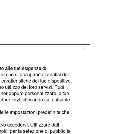
tto alle tue esigenze di
er che si occupano di analisi dei
caratteristiche del tuo dispositivo,
 utilizzo dei loro servizi. Puoi
ner oppure personalizzare le tue
tner terzi, cliccando sul pulsante
delle impostazioni predefinite che
e/o accedervi. Utilizzare dati
rofili per la selezione di pubblicità