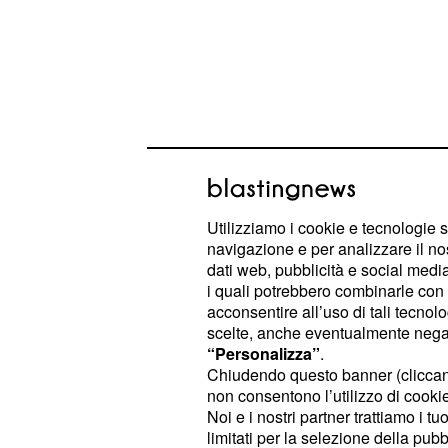
Per altri è nota perla pallavolo grazi
e al bellissimo
Villafranca
Palazzet
Utilizziamo i cookie e tecnologie s
navigazione e per analizzare il no
ultimi due anni Villafranca ha conqui
dati web, pubblicità e social media,
Nazionale femminile UISP under 18, e
i quali potrebbero combinarle con a
senza dimenticare la prima squadra 
acconsentire all’uso di tali tecnol
scelte, anche eventualmente negand
regionale.
“Personalizza”
.
Chiudendo questo banner (clicca
Sagra dei Pescatori
non consentono l’utilizzo di cookie 
Noi e i nostri partner trattiamo i t
A settembre va in scena, come orm
limitati per la selezione della pubb