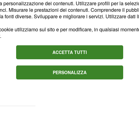
la personalizzazione dei contenuti. Utilizzare profili per la selez
. Questa del 2016 sarà
ci. Misurare le prestazioni dei contenuti. Comprendere il pubblic
ttembre Villafranca sarà
fonti diverse. Sviluppare e migliorare i servizi. Utilizzare dati l
olontari che si occupano
ookie utilizziamo sul sito e per modificare, in qualsiasi momento,
uesta festa.Si prevedono
.
lle manifestazioni
, sotto i tendoni, nei
ACCETTA TUTTI
cque del Po.Dopo gli
 con concerti, gare di
PERSONALIZZA
l'
inaugurazione
e alle ore 17 presso l'ex