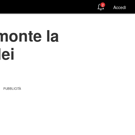
2
Accedi
emonte la
ei