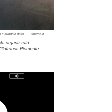
 stradale della ... - ilmeteo.it
sta organizzata
illafranca Piemonte.