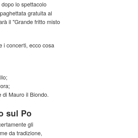
, dopo lo spettacolo
paghettata gratuita al
rà il "Grande fritto misto
.
e i concerti, ecco cosa
lo;
ora;
 di Mauro il Biondo.
o sul Po
certamente gli
come da tradizione,