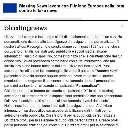
Blasting News lavora con l’Unione Europea nella lotta
contro le fake news
ABOUT
LINEA EDITORIALE
Utilizziamo i cookie e tecnologie simili di tracciamento per fornirti un servizio
Questa sezione offre informazioni trasparenti su Blasting
personalizzato rispetto alle tue esigenze di navigazione e per analizzare il
nostro traffico. Raccogliamo e condividiamo con i nostri
1624
partner che si
News, sui nostri processi editoriali e su come ci impegniamo a
occupano di analisi dei dati web, pubblicità e social media, alcune
creare news di qualità. Inoltre, afferma la nostra aderenza a
informazioni sul tuo dispositivo, come l’indirizzo IP e le caratteristiche del tuo
‘Trust Project - News with Integrity’
Blasting News non è
dispositivo, i quali potrebbero combinarle con altre informazioni che hai
ancora membro del programma, ma ha richiesto di farne
fornito loro o che hanno raccolto dal tuo utilizzo dei loro servizi. Puoi
parte; Trust Project non ha ancora effettuato una verifica di
acconsentire all’uso di tali tecnologie cliccando il pulsante
“Accetta tutti”
conformità agli standard.
presente su questo banner oppure personalizzare le tue scelte, anche
eventualmente negando il consenso al trattamento dei dati personali da
parte dei partner terzi, cliccando sul pulsante
“Personalizza”
.
Su di noi
Chiudendo questo banner (cliccando sul pulsante
“X”
in alto a destra),
acconsenti al permanere delle impostazioni predefinite che non consentono
Team editoriale
l’utilizzo di cookie o altri strumenti di tracciamento diversi dai tecnici.
Noi e i nostri partner trattiamo i tuoi dati di navigazione per: Archiviare
Corporate
informazioni su dispositivo e/o accedervi. Utilizzare dati limitati per la
selezione della pubblicità. Creare profili per la pubblicità personalizzata.
Redazione
Utilizzare profili per la selezione di pubblicità personalizzata. Creare profili
per la personalizzazione dei contenuti. Utilizzare profili per la selezione di
Informativa Privacy