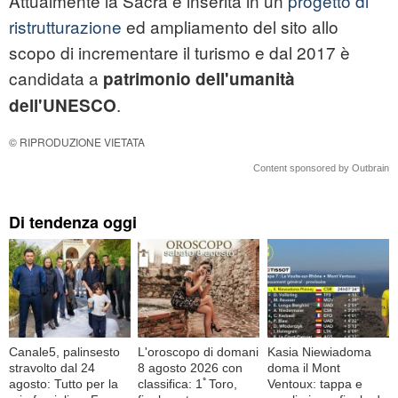
Attualmente la Sacra è inserita in un
progetto di
ristrutturazione
ed ampliamento del sito allo
scopo di incrementare il turismo e dal 2017 è
candidata a
patrimonio dell'umanità
.
dell'UNESCO
© RIPRODUZIONE VIETATA
Content sponsored by Outbrain
Di tendenza oggi
Canale5, palinsesto
L'oroscopo di domani
Kasia Niewiadoma
stravolto dal 24
8 agosto 2026 con
doma il Mont
agosto: Tutto per la
classifica: 1ﾟToro,
Ventoux: tappa e