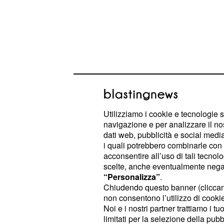
I temi delle puntate d
edizione de 'La Grand
Utilizziamo i cookie e tecnologie s
Come sempre, anche i temi delle
8 
navigazione e per analizzare il no
snoderà il filo narrativo di questa n
dati web, pubblicità e social media,
Grande Storia' saranno vari e coinvo
i quali potrebbero combinarle con a
acconsentire all’uso di tali tecnol
di questo nuovo ciclo, così come er
scelte, anche eventualmente negand
parte di quello precedente, la linea
“Personalizza”
.
spazierà dalle 2 guerre mondiali, al
Chiudendo questo banner (clicca
non consentono l’utilizzo di cookie 
totalitario tedesco.
Noi e i nostri partner trattiamo i t
limitati per la selezione della pubb