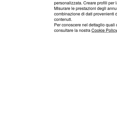
Gli argomenti in questione saranno a
personalizzata. Creare profili per 
l'approfondimento di aspetti meno t
Misurare le prestazioni degli annun
combinazione di dati provenienti da 
secondari, come lo sport nel corso de
contenuti.
propaganda politica tramite l'uso de
Per conoscere nel dettaglio quali c
l'esoterismo a carattere totalitario. 
consultare la nostra
Cookie Policy
sarà poi fatta luce sul collegamento
massoniche e fascismo, sulla bomba
come arma di guerra.