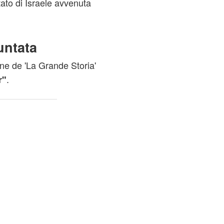
tato di Israele avvenuta
untata
ne de 'La Grande Storia'
.
r"