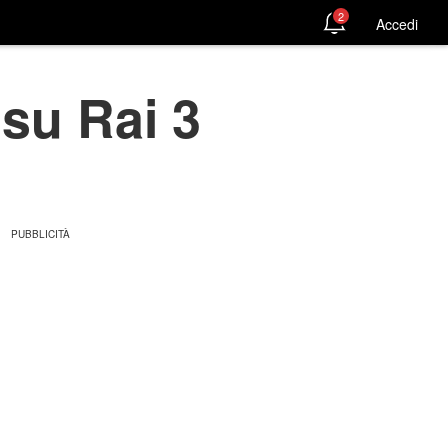
2
Accedi
 su Rai 3