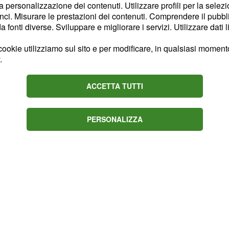
ffrontati attraverso
la personalizzazione dei contenuti. Utilizzare profili per la selez
rattati, apparentemente
ci. Misurare le prestazioni dei contenuti. Comprendere il pubblic
fonti diverse. Sviluppare e migliorare i servizi. Utilizzare dati l
lla dittatura, la
lle immagini e
ookie utilizziamo sul sito e per modificare, in qualsiasi momento,
Nel corso delle puntate
.
 tra organizzazioni
ACCETTA TUTTI
 atomica e sull'abuso
PERSONALIZZA