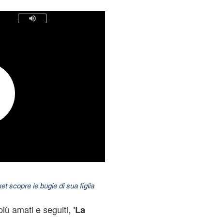
t scopre le bugie di sua figlia
più amati e seguiti,
'La