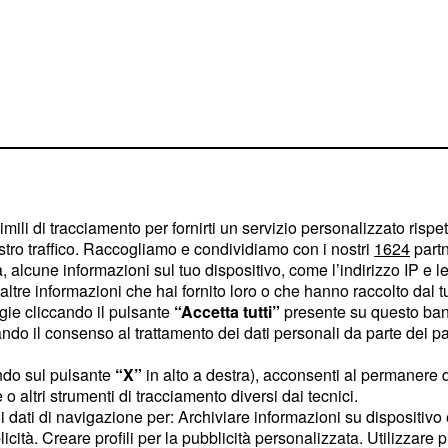
ella nuova
e Storia'
imili di tracciamento per fornirti un servizio personalizzato rispe
nelle quali si
puntate
stro traffico. Raccogliamo e condividiamo con i nostri
1624
partn
uova edizione de 'La
 alcune informazioni sul tuo dispositivo, come l’indirizzo IP e le 
lgenti. Nella prima parte
ltre informazioni che hai fornito loro o che hanno raccolto dal tuo
ogie cliccando il pulsante
“Accetta tutti”
presente su questo ban
a successo nell'ultima
o il consenso al trattamento dei dati personali da parte dei par
 editoriale del programma
 ventennio e al regime
ndo sul pulsante
“X”
in alto a destra), acconsenti al permanere 
o altri strumenti di tracciamento diversi dai tecnici.
uoi dati di navigazione per: Archiviare informazioni su dispositivo 
licità. Creare profili per la pubblicità personalizzata. Utilizzare p