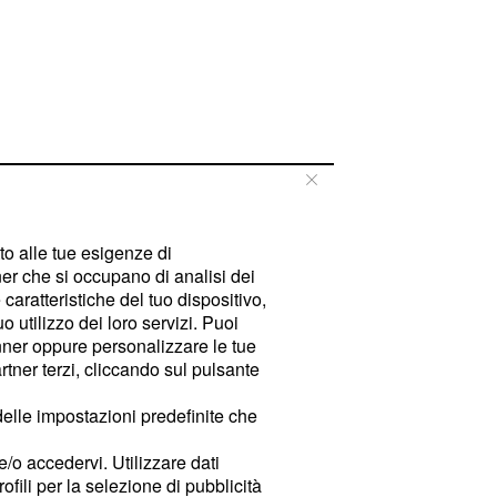
tto alle tue esigenze di
er che si occupano di analisi dei
caratteristiche del tuo dispositivo,
 utilizzo dei loro servizi. Puoi
ner oppure personalizzare le tue
tner terzi, cliccando sul pulsante
delle impostazioni predefinite che
e/o accedervi. Utilizzare dati
rofili per la selezione di pubblicità