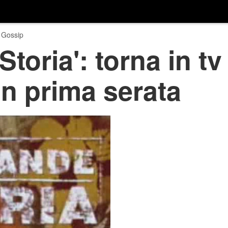
 Gossip
toria': torna in tv
in prima serata