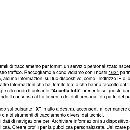
imili di tracciamento per fornirti un servizio personalizzato rispe
stro traffico. Raccogliamo e condividiamo con i nostri
1624
partn
 alcune informazioni sul tuo dispositivo, come l’indirizzo IP e le 
ra poche ore
ltre informazioni che hai fornito loro o che hanno raccolto dal tuo
nto
ogie cliccando il pulsante
“Accetta tutti”
presente su questo ban
o il consenso al trattamento dei dati personali da parte dei par
in onda della terza
ndo sul pulsante
“X”
in alto a destra), acconsenti al permanere 
he molto probabilmente
o altri strumenti di tracciamento diversi dai tecnici.
to chiesto da
Giordano
uoi dati di navigazione per: Archiviare informazioni su dispositivo 
.
ddati
licità. Creare profili per la pubblicità personalizzata. Utilizzare p