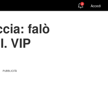
2
Accedi
cia: falò
I. VIP