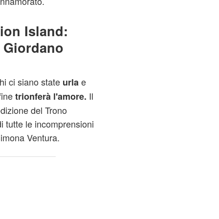
 innamorato.
ion Island:
 e Giordano
i ci siano state
e
urla
fine
Il
trionferà l'amore.
dizione del Trono
i tutte le incomprensioni
Simona Ventura.