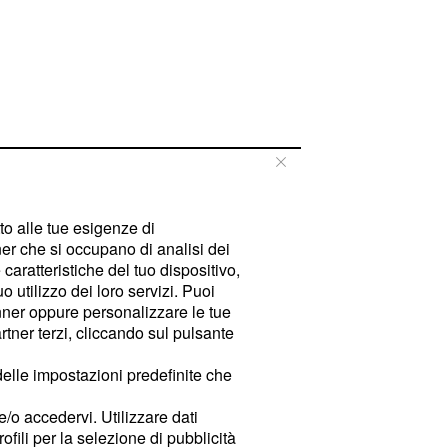
tto alle tue esigenze di
er che si occupano di analisi dei
caratteristiche del tuo dispositivo,
 utilizzo dei loro servizi. Puoi
ner oppure personalizzare le tue
tner terzi, cliccando sul pulsante
delle impostazioni predefinite che
e/o accedervi. Utilizzare dati
rofili per la selezione di pubblicità