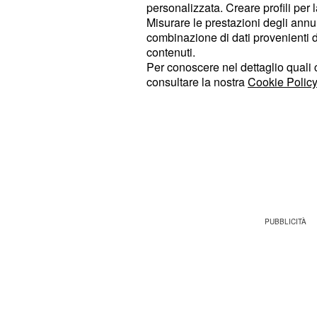
personalizzata. Creare profili per 
Misurare le prestazioni degli annun
Anche se Simona Ventura ha lasciato
combinazione di dati provenienti da 
senza rivelare la decisione presa da
contenuti.
qualche giorno sappiamo cosa acca
Per conoscere nel dettaglio quali c
consultare la nostra
Cookie Policy
infatti, ha anticipato che l'ex tronis
fine accetterà la richiesta di Giorda
accesissimo faccia a faccia.
"Vicolo delle News", in queste ore, 
anticipazioni su quello che è successo