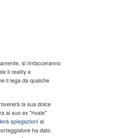
tamente, si rinfacceranno
e il reality e
e li lega da qualche
rovererà la sua dolce
 al suo ex "rivale"
erà spiegazioni al
 corteggiatore ha dato