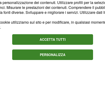
la personalizzazione dei contenuti. Utilizzare profili per la selez
ci. Misurare le prestazioni dei contenuti. Comprendere il pubblic
 il pubblico in sospeso,
fonti diverse. Sviluppare e migliorare i servizi. Utilizzare dati l
lla ragazza, già da
drà. Davide Maggio,
ookie utilizziamo sul sito e per modificare, in qualsiasi momento,
.
ta di Uomini e Donne alla
no, dando vita a un
ACCETTA TUTTI
ha pubblicato delle
PERSONALIZZA
 tra i "Gilufar" al falò.