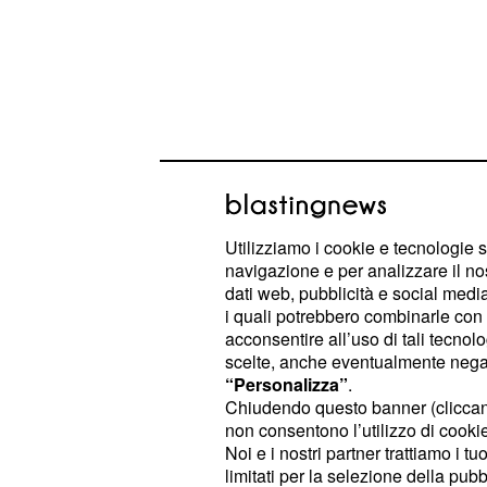
Utilizziamo i cookie e tecnologie s
navigazione e per analizzare il no
dati web, pubblicità e social media,
Nilufar e Giordano: t
i quali potrebbero combinarle con a
l'atteso falò di confro
acconsentire all’uso di tali tecnol
scelte, anche eventualmente negand
Mancano pochissime ore alla messa 
“Personalizza”
.
Chiudendo questo banner (clicca
puntata di Temptation Island VIP, c
non consentono l’utilizzo di cookie 
comincerà con il confronto immedia
Noi e i nostri partner trattiamo i t
alla fidanzata
Mazzocchi
Nilufar A
limitati per la selezione della pubb