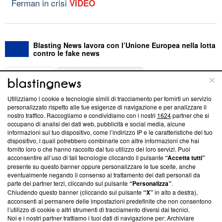
Ferman in crisi
VIDEO
Blasting News lavora con l’Unione Europea nella lotta
contro le fake news
ABOUT
LINEA EDITORIALE
Utilizziamo i cookie e tecnologie simili di tracciamento per fornirti un servizio
Questa sezione offre informazioni trasparenti su Blasting
personalizzato rispetto alle tue esigenze di navigazione e per analizzare il
nostro traffico. Raccogliamo e condividiamo con i nostri
1624
partner che si
News, sui nostri processi editoriali e su come ci impegniamo a
occupano di analisi dei dati web, pubblicità e social media, alcune
creare news di qualità. Inoltre, afferma la nostra aderenza a
informazioni sul tuo dispositivo, come l’indirizzo IP e le caratteristiche del tuo
‘Trust Project - News with Integrity’
Blasting News non è
dispositivo, i quali potrebbero combinarle con altre informazioni che hai
ancora membro del programma, ma ha richiesto di farne
fornito loro o che hanno raccolto dal tuo utilizzo dei loro servizi. Puoi
parte; Trust Project non ha ancora effettuato una verifica di
acconsentire all’uso di tali tecnologie cliccando il pulsante
“Accetta tutti”
conformità agli standard.
presente su questo banner oppure personalizzare le tue scelte, anche
eventualmente negando il consenso al trattamento dei dati personali da
parte dei partner terzi, cliccando sul pulsante
“Personalizza”
.
Su di noi
Chiudendo questo banner (cliccando sul pulsante
“X”
in alto a destra),
acconsenti al permanere delle impostazioni predefinite che non consentono
Team editoriale
l’utilizzo di cookie o altri strumenti di tracciamento diversi dai tecnici.
Noi e i nostri partner trattiamo i tuoi dati di navigazione per: Archiviare
Corporate