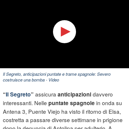
Il Segreto, anticipazioni puntate e trame spagnole: Severo
costruisce una bomba
- Video
assicura
davvero
“
Il Segreto
”
anticipazioni
interessanti. Nelle
in onda su
puntate spagnole
Antena 3, Puente Viejo ha visto il ritorno di Elsa,
costretta a passare diverse settimane in prigione
dopo la denuncia di Antolina per adulterio. A