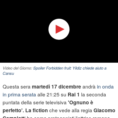
Video del Giorno:
Spoiler Forbidden fruit: Yildiz chiede aiuto a
Cansu
Questa sera
andrà
in onda
martedì 17 dicembre
in prima serata
alle 21:25 su
la seconda
Rai 1
puntata della serie televisiva
'Ognuno è
che vede alla regia
perfetto'. La fiction
Giacomo
i ha come protagonisti l'attrice romana