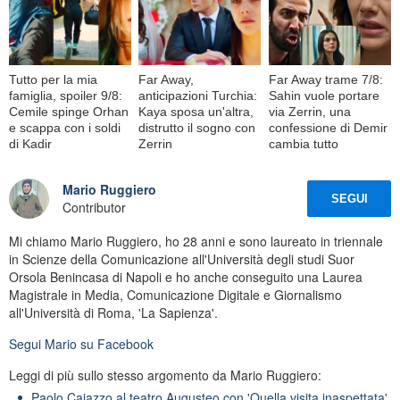
Tutto per la mia
Far Away,
Far Away trame 7/8:
famiglia, spoiler 9/8:
anticipazioni Turchia:
Sahin vuole portare
Cemile spinge Orhan
Kaya sposa un'altra,
via Zerrin, una
e scappa con i soldi
distrutto il sogno con
confessione di Demir
di Kadir
Zerrin
cambia tutto
Mario Ruggiero
SEGUI
Contributor
Mi chiamo Mario Ruggiero, ho 28 anni e sono laureato in triennale
in Scienze della Comunicazione all'Università degli studi Suor
Orsola Benincasa di Napoli e ho anche conseguito una Laurea
Magistrale in Media, Comunicazione Digitale e Giornalismo
all'Università di Roma, 'La Sapienza'.
Segui
Mario
su Facebook
Leggi di più sullo stesso argomento da Mario Ruggiero:
Paolo Caiazzo al teatro Augusteo con 'Quella visita inaspettata'