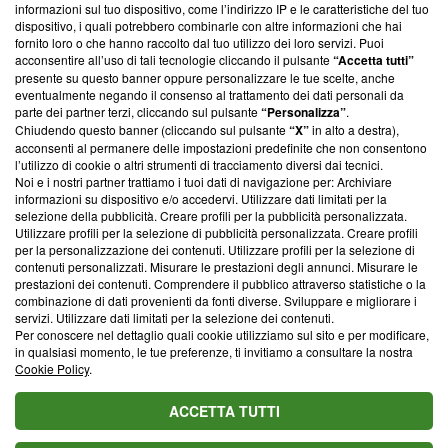
informazioni sul tuo dispositivo, come l’indirizzo IP e le caratteristiche del tuo
‘Trust Project - News with Integrity’
Blasting News non è
dispositivo, i quali potrebbero combinarle con altre informazioni che hai
ancora membro del programma, ma ha richiesto di farne
fornito loro o che hanno raccolto dal tuo utilizzo dei loro servizi. Puoi
parte; Trust Project non ha ancora effettuato una verifica di
acconsentire all’uso di tali tecnologie cliccando il pulsante
“Accetta tutti”
conformità agli standard.
presente su questo banner oppure personalizzare le tue scelte, anche
eventualmente negando il consenso al trattamento dei dati personali da
parte dei partner terzi, cliccando sul pulsante
“Personalizza”
.
Su di noi
Chiudendo questo banner (cliccando sul pulsante
“X”
in alto a destra),
acconsenti al permanere delle impostazioni predefinite che non consentono
Team editoriale
l’utilizzo di cookie o altri strumenti di tracciamento diversi dai tecnici.
Noi e i nostri partner trattiamo i tuoi dati di navigazione per: Archiviare
Corporate
informazioni su dispositivo e/o accedervi. Utilizzare dati limitati per la
selezione della pubblicità. Creare profili per la pubblicità personalizzata.
Redazione
Utilizzare profili per la selezione di pubblicità personalizzata. Creare profili
per la personalizzazione dei contenuti. Utilizzare profili per la selezione di
Informativa Privacy
contenuti personalizzati. Misurare le prestazioni degli annunci. Misurare le
prestazioni dei contenuti. Comprendere il pubblico attraverso statistiche o la
Cookie Policy
combinazione di dati provenienti da fonti diverse. Sviluppare e migliorare i
servizi. Utilizzare dati limitati per la selezione dei contenuti.
Blasting SA, IDI CHE-247.845.224, Via Carlo Frasca, 3 - 6900
Per conoscere nel dettaglio quali cookie utilizziamo sul sito e per modificare,
Lugano (Svizzera) Tel:
+39 0690258937
in qualsiasi momento, le tue preferenze, ti invitiamo a consultare la nostra
Cookie Policy
.
© 2026 Blasting News
ACCETTA TUTTI