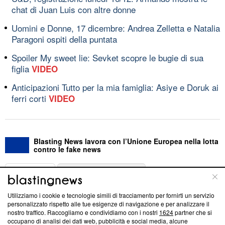
chat di Juan Luis con altre donne
Uomini e Donne, 17 dicembre: Andrea Zelletta e Natalia
Paragoni ospiti della puntata
Spoiler My sweet lie: Sevket scopre le bugie di sua
figlia
VIDEO
Anticipazioni Tutto per la mia famiglia: Asiye e Doruk ai
ferri corti
VIDEO
Blasting News lavora con l’Unione Europea nella lotta
contro le fake news
ABOUT
LINEA EDITORIALE
Utilizziamo i cookie e tecnologie simili di tracciamento per fornirti un servizio
Questa sezione offre informazioni trasparenti su Blasting
personalizzato rispetto alle tue esigenze di navigazione e per analizzare il
nostro traffico. Raccogliamo e condividiamo con i nostri
1624
partner che si
News, sui nostri processi editoriali e su come ci impegniamo a
occupano di analisi dei dati web, pubblicità e social media, alcune
creare news di qualità. Inoltre, afferma la nostra aderenza a