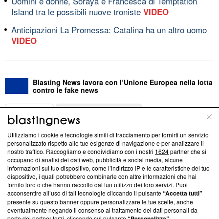
Uomini e donne, Soraya e Francesca di Temptation
Island tra le possibili nuove troniste
VIDEO
Anticipazioni La Promessa: Catalina ha un altro uomo
VIDEO
Blasting News lavora con l’Unione Europea nella lotta
contro le fake news
ABOUT
LINEA EDITORIALE
Utilizziamo i cookie e tecnologie simili di tracciamento per fornirti un servizio
Questa sezione offre informazioni trasparenti su Blasting
personalizzato rispetto alle tue esigenze di navigazione e per analizzare il
nostro traffico. Raccogliamo e condividiamo con i nostri
1624
partner che si
News, sui nostri processi editoriali e su come ci impegniamo a
occupano di analisi dei dati web, pubblicità e social media, alcune
creare news di qualità. Inoltre, afferma la nostra aderenza a
informazioni sul tuo dispositivo, come l’indirizzo IP e le caratteristiche del tuo
‘Trust Project - News with Integrity’
Blasting News non è
dispositivo, i quali potrebbero combinarle con altre informazioni che hai
ancora membro del programma, ma ha richiesto di farne
fornito loro o che hanno raccolto dal tuo utilizzo dei loro servizi. Puoi
parte; Trust Project non ha ancora effettuato una verifica di
acconsentire all’uso di tali tecnologie cliccando il pulsante
“Accetta tutti”
conformità agli standard.
presente su questo banner oppure personalizzare le tue scelte, anche
eventualmente negando il consenso al trattamento dei dati personali da
parte dei partner terzi, cliccando sul pulsante
“Personalizza”
.