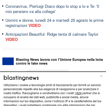
Coronavirus, Pierluigi Diaco dopo lo stop a Io e Te: 'Il
mio pensiero va alla collega'
Uomini e donne, lunedì 24 e martedì 25 agosto le prime
registrazioni
VIDEO
Anticipazioni Beautiful: Ridge tenta di calmare Taylor
VIDEO
Blasting News lavora con l’Unione Europea nella lotta
contro le fake news
ABOUT
LINEA EDITORIALE
Utilizziamo i cookie e tecnologie simili di tracciamento per fornirti un servizio
Questa sezione offre informazioni trasparenti su Blasting
personalizzato rispetto alle tue esigenze di navigazione e per analizzare il
nostro traffico. Raccogliamo e condividiamo con i nostri
1624
partner che si
News, sui nostri processi editoriali e su come ci impegniamo a
occupano di analisi dei dati web, pubblicità e social media, alcune
creare news di qualità. Inoltre, afferma la nostra aderenza a
informazioni sul tuo dispositivo, come l’indirizzo IP e le caratteristiche del tuo
‘Trust Project - News with Integrity’
Blasting News non è
dispositivo, i quali potrebbero combinarle con altre informazioni che hai