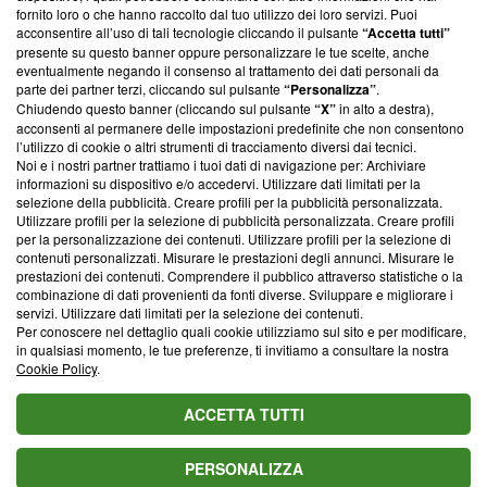
ancora membro del programma, ma ha richiesto di farne
fornito loro o che hanno raccolto dal tuo utilizzo dei loro servizi. Puoi
parte; Trust Project non ha ancora effettuato una verifica di
acconsentire all’uso di tali tecnologie cliccando il pulsante
“Accetta tutti”
conformità agli standard.
presente su questo banner oppure personalizzare le tue scelte, anche
eventualmente negando il consenso al trattamento dei dati personali da
parte dei partner terzi, cliccando sul pulsante
“Personalizza”
.
Su di noi
Chiudendo questo banner (cliccando sul pulsante
“X”
in alto a destra),
acconsenti al permanere delle impostazioni predefinite che non consentono
Team editoriale
l’utilizzo di cookie o altri strumenti di tracciamento diversi dai tecnici.
Noi e i nostri partner trattiamo i tuoi dati di navigazione per: Archiviare
Corporate
informazioni su dispositivo e/o accedervi. Utilizzare dati limitati per la
selezione della pubblicità. Creare profili per la pubblicità personalizzata.
Redazione
Utilizzare profili per la selezione di pubblicità personalizzata. Creare profili
per la personalizzazione dei contenuti. Utilizzare profili per la selezione di
Informativa Privacy
contenuti personalizzati. Misurare le prestazioni degli annunci. Misurare le
prestazioni dei contenuti. Comprendere il pubblico attraverso statistiche o la
Cookie Policy
combinazione di dati provenienti da fonti diverse. Sviluppare e migliorare i
servizi. Utilizzare dati limitati per la selezione dei contenuti.
Blasting SA, IDI CHE-247.845.224, Via Carlo Frasca, 3 - 6900
Per conoscere nel dettaglio quali cookie utilizziamo sul sito e per modificare,
Lugano (Svizzera) Tel:
+39 0690258937
in qualsiasi momento, le tue preferenze, ti invitiamo a consultare la nostra
Cookie Policy
.
© 2026 Blasting News
ACCETTA TUTTI
PERSONALIZZA