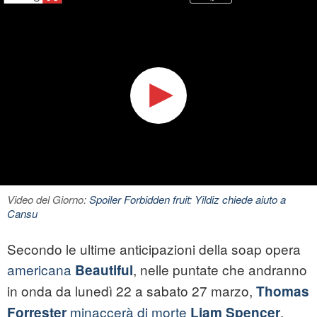
Video del Giorno:
Spoiler Forbidden fruit: Yildiz chiede aiuto a
Cansu
Secondo le ultime anticipazioni della soap opera
americana
, nelle puntate che andranno
Beautiful
in onda da lunedì 22 a sabato 27 marzo,
Thomas
minaccerà di morte
.
Forrester
Liam Spencer