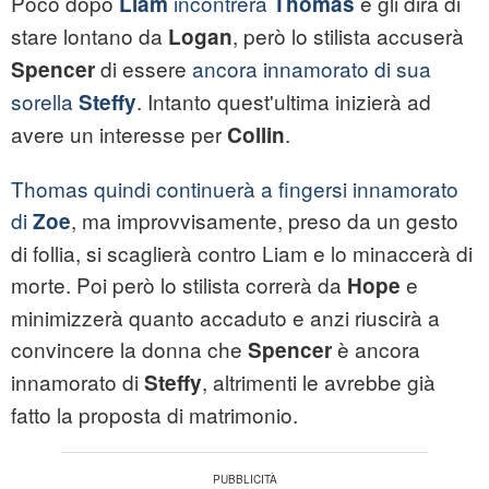
Poco dopo
incontrerà
e gli dirà di
Liam
Thomas
stare lontano da
, però lo stilista accuserà
Logan
di essere
ancora innamorato di sua
Spencer
sorella
. Intanto quest'ultima inizierà ad
Steffy
avere un interesse per
.
Collin
Thomas quindi continuerà a fingersi innamorato
di
, ma improvvisamente, preso da un gesto
Zoe
di follia, si scaglierà contro Liam e lo minaccerà di
morte. Poi però lo stilista correrà da
e
Hope
minimizzerà quanto accaduto e anzi riuscirà a
convincere la donna che
è ancora
Spencer
innamorato di
, altrimenti le avrebbe già
Steffy
fatto la proposta di matrimonio.