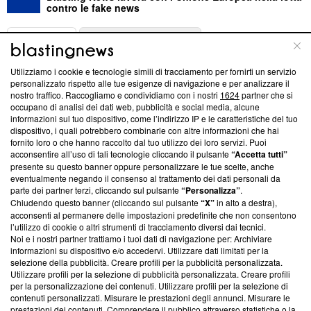
contro le fake news
ABOUT
LINEA EDITORIALE
Utilizziamo i cookie e tecnologie simili di tracciamento per fornirti un servizio
Questa sezione offre informazioni trasparenti su Blasting
personalizzato rispetto alle tue esigenze di navigazione e per analizzare il
nostro traffico. Raccogliamo e condividiamo con i nostri
1624
partner che si
News, sui nostri processi editoriali e su come ci impegniamo a
occupano di analisi dei dati web, pubblicità e social media, alcune
creare news di qualità. Inoltre, afferma la nostra aderenza a
informazioni sul tuo dispositivo, come l’indirizzo IP e le caratteristiche del tuo
‘Trust Project - News with Integrity’
Blasting News non è
dispositivo, i quali potrebbero combinarle con altre informazioni che hai
ancora membro del programma, ma ha richiesto di farne
fornito loro o che hanno raccolto dal tuo utilizzo dei loro servizi. Puoi
parte; Trust Project non ha ancora effettuato una verifica di
acconsentire all’uso di tali tecnologie cliccando il pulsante
“Accetta tutti”
conformità agli standard.
presente su questo banner oppure personalizzare le tue scelte, anche
eventualmente negando il consenso al trattamento dei dati personali da
parte dei partner terzi, cliccando sul pulsante
“Personalizza”
.
Su di noi
Chiudendo questo banner (cliccando sul pulsante
“X”
in alto a destra),
acconsenti al permanere delle impostazioni predefinite che non consentono
Team editoriale
l’utilizzo di cookie o altri strumenti di tracciamento diversi dai tecnici.
Noi e i nostri partner trattiamo i tuoi dati di navigazione per: Archiviare
Corporate
informazioni su dispositivo e/o accedervi. Utilizzare dati limitati per la
selezione della pubblicità. Creare profili per la pubblicità personalizzata.
Redazione
Utilizzare profili per la selezione di pubblicità personalizzata. Creare profili
per la personalizzazione dei contenuti. Utilizzare profili per la selezione di
Informativa Privacy
contenuti personalizzati. Misurare le prestazioni degli annunci. Misurare le
prestazioni dei contenuti. Comprendere il pubblico attraverso statistiche o la