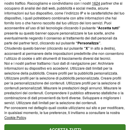
nostro traffico. Raccogliamo e condividiamo con i nostri
1624
partner che si
News, sui nostri processi editoriali e su come ci impegniamo a
occupano di analisi dei dati web, pubblicità e social media, alcune
creare news di qualità. Inoltre, afferma la nostra aderenza a
informazioni sul tuo dispositivo, come l’indirizzo IP e le caratteristiche del tuo
‘Trust Project - News with Integrity’
Blasting News non è
dispositivo, i quali potrebbero combinarle con altre informazioni che hai
ancora membro del programma, ma ha richiesto di farne
fornito loro o che hanno raccolto dal tuo utilizzo dei loro servizi. Puoi
parte; Trust Project non ha ancora effettuato una verifica di
acconsentire all’uso di tali tecnologie cliccando il pulsante
“Accetta tutti”
conformità agli standard.
presente su questo banner oppure personalizzare le tue scelte, anche
eventualmente negando il consenso al trattamento dei dati personali da
parte dei partner terzi, cliccando sul pulsante
“Personalizza”
.
Su di noi
Chiudendo questo banner (cliccando sul pulsante
“X”
in alto a destra),
acconsenti al permanere delle impostazioni predefinite che non consentono
Team editoriale
l’utilizzo di cookie o altri strumenti di tracciamento diversi dai tecnici.
Noi e i nostri partner trattiamo i tuoi dati di navigazione per: Archiviare
Corporate
informazioni su dispositivo e/o accedervi. Utilizzare dati limitati per la
selezione della pubblicità. Creare profili per la pubblicità personalizzata.
Redazione
Utilizzare profili per la selezione di pubblicità personalizzata. Creare profili
per la personalizzazione dei contenuti. Utilizzare profili per la selezione di
Informativa Privacy
contenuti personalizzati. Misurare le prestazioni degli annunci. Misurare le
prestazioni dei contenuti. Comprendere il pubblico attraverso statistiche o la
Cookie Policy
combinazione di dati provenienti da fonti diverse. Sviluppare e migliorare i
servizi. Utilizzare dati limitati per la selezione dei contenuti.
Blasting SA, IDI CHE-247.845.224, Via Carlo Frasca, 3 - 6900
Per conoscere nel dettaglio quali cookie utilizziamo sul sito e per modificare,
Lugano (Svizzera) Tel:
+39 0690258937
in qualsiasi momento, le tue preferenze, ti invitiamo a consultare la nostra
Cookie Policy
.
© 2026 Blasting News
ACCETTA TUTTI