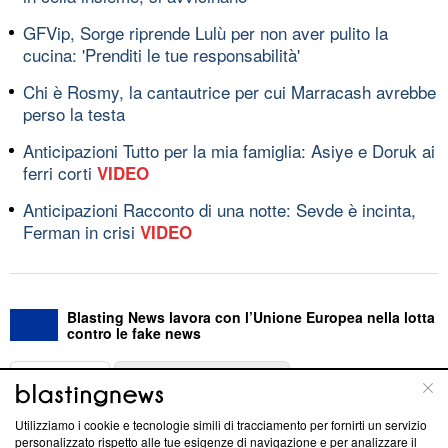
GFVip, Sorge riprende Lulù per non aver pulito la
cucina: 'Prenditi le tue responsabilità'
Chi è Rosmy, la cantautrice per cui Marracash avrebbe
perso la testa
Anticipazioni Tutto per la mia famiglia: Asiye e Doruk ai
ferri corti
VIDEO
Anticipazioni Racconto di una notte: Sevde è incinta,
Ferman in crisi
VIDEO
Blasting News lavora con l’Unione Europea nella lotta
contro le fake news
ABOUT
LINEA EDITORIALE
Utilizziamo i cookie e tecnologie simili di tracciamento per fornirti un servizio
Questa sezione offre informazioni trasparenti su Blasting
personalizzato rispetto alle tue esigenze di navigazione e per analizzare il