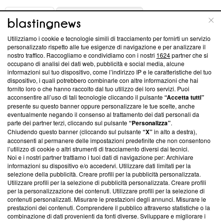
ABOUT
LINEA EDITORIALE
Utilizziamo i cookie e tecnologie simili di tracciamento per fornirti un servizio
Questa sezione offre informazioni trasparenti su Blasting
personalizzato rispetto alle tue esigenze di navigazione e per analizzare il
nostro traffico. Raccogliamo e condividiamo con i nostri
1624
partner che si
News, sui nostri processi editoriali e su come ci impegniamo a
occupano di analisi dei dati web, pubblicità e social media, alcune
creare news di qualità. Inoltre, afferma la nostra aderenza a
informazioni sul tuo dispositivo, come l’indirizzo IP e le caratteristiche del tuo
‘Trust Project - News with Integrity’
Blasting News non è
dispositivo, i quali potrebbero combinarle con altre informazioni che hai
ancora membro del programma, ma ha richiesto di farne
fornito loro o che hanno raccolto dal tuo utilizzo dei loro servizi. Puoi
parte; Trust Project non ha ancora effettuato una verifica di
acconsentire all’uso di tali tecnologie cliccando il pulsante
“Accetta tutti”
conformità agli standard.
presente su questo banner oppure personalizzare le tue scelte, anche
eventualmente negando il consenso al trattamento dei dati personali da
parte dei partner terzi, cliccando sul pulsante
“Personalizza”
.
Su di noi
Chiudendo questo banner (cliccando sul pulsante
“X”
in alto a destra),
acconsenti al permanere delle impostazioni predefinite che non consentono
Team editoriale
l’utilizzo di cookie o altri strumenti di tracciamento diversi dai tecnici.
Noi e i nostri partner trattiamo i tuoi dati di navigazione per: Archiviare
Corporate
informazioni su dispositivo e/o accedervi. Utilizzare dati limitati per la
selezione della pubblicità. Creare profili per la pubblicità personalizzata.
Redazione
Utilizzare profili per la selezione di pubblicità personalizzata. Creare profili
per la personalizzazione dei contenuti. Utilizzare profili per la selezione di
Informativa Privacy
contenuti personalizzati. Misurare le prestazioni degli annunci. Misurare le
prestazioni dei contenuti. Comprendere il pubblico attraverso statistiche o la
Cookie Policy
combinazione di dati provenienti da fonti diverse. Sviluppare e migliorare i