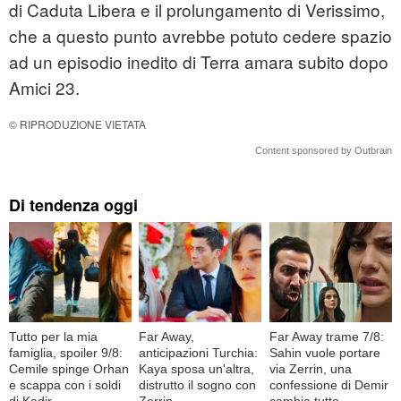
di Caduta Libera e il prolungamento di Verissimo,
che a questo punto avrebbe potuto cedere spazio
ad un episodio inedito di Terra amara subito dopo
Amici 23.
© RIPRODUZIONE VIETATA
Content sponsored by Outbrain
Di tendenza oggi
Tutto per la mia
Far Away,
Far Away trame 7/8:
famiglia, spoiler 9/8:
anticipazioni Turchia:
Sahin vuole portare
Cemile spinge Orhan
Kaya sposa un'altra,
via Zerrin, una
e scappa con i soldi
distrutto il sogno con
confessione di Demir
di Kadir
Zerrin
cambia tutto