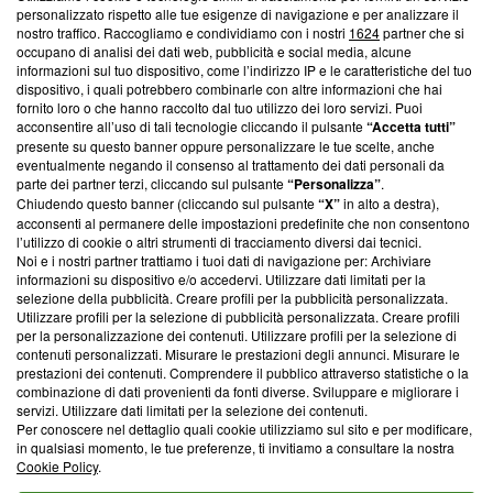
Questa sezione offre informazioni trasparenti su Blasting
personalizzato rispetto alle tue esigenze di navigazione e per analizzare il
nostro traffico. Raccogliamo e condividiamo con i nostri
1624
partner che si
News, sui nostri processi editoriali e su come ci impegniamo a
occupano di analisi dei dati web, pubblicità e social media, alcune
creare news di qualità. Inoltre, afferma la nostra aderenza a
informazioni sul tuo dispositivo, come l’indirizzo IP e le caratteristiche del tuo
‘Trust Project - News with Integrity’
Blasting News non è
dispositivo, i quali potrebbero combinarle con altre informazioni che hai
ancora membro del programma, ma ha richiesto di farne
fornito loro o che hanno raccolto dal tuo utilizzo dei loro servizi. Puoi
parte; Trust Project non ha ancora effettuato una verifica di
acconsentire all’uso di tali tecnologie cliccando il pulsante
“Accetta tutti”
conformità agli standard.
presente su questo banner oppure personalizzare le tue scelte, anche
eventualmente negando il consenso al trattamento dei dati personali da
parte dei partner terzi, cliccando sul pulsante
“Personalizza”
.
Su di noi
Chiudendo questo banner (cliccando sul pulsante
“X”
in alto a destra),
acconsenti al permanere delle impostazioni predefinite che non consentono
Team editoriale
l’utilizzo di cookie o altri strumenti di tracciamento diversi dai tecnici.
Noi e i nostri partner trattiamo i tuoi dati di navigazione per: Archiviare
Corporate
informazioni su dispositivo e/o accedervi. Utilizzare dati limitati per la
selezione della pubblicità. Creare profili per la pubblicità personalizzata.
Redazione
Utilizzare profili per la selezione di pubblicità personalizzata. Creare profili
per la personalizzazione dei contenuti. Utilizzare profili per la selezione di
Informativa Privacy
contenuti personalizzati. Misurare le prestazioni degli annunci. Misurare le
prestazioni dei contenuti. Comprendere il pubblico attraverso statistiche o la
Cookie Policy
combinazione di dati provenienti da fonti diverse. Sviluppare e migliorare i
servizi. Utilizzare dati limitati per la selezione dei contenuti.
Blasting SA, IDI CHE-247.845.224, Via Carlo Frasca, 3 - 6900
Per conoscere nel dettaglio quali cookie utilizziamo sul sito e per modificare,
Lugano (Svizzera) Tel:
+39 0690258937
in qualsiasi momento, le tue preferenze, ti invitiamo a consultare la nostra
Cookie Policy
.
© 2026 Blasting News