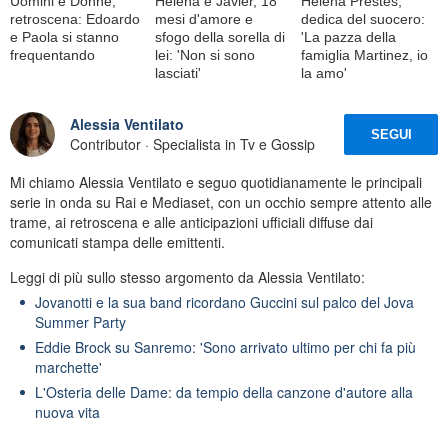
Uomini e Donne,
Helena e Javier, 18
Helena Prestes,
retroscena: Edoardo
mesi d'amore e
dedica del suocero:
e Paola si stanno
sfogo della sorella di
'La pazza della
frequentando
lei: 'Non si sono
famiglia Martinez, io
lasciati'
la amo'
Alessia Ventilato
SEGUI
Contributor · Specialista in Tv e Gossip
Mi chiamo Alessia Ventilato e seguo quotidianamente le principali
serie in onda su Rai e Mediaset, con un occhio sempre attento alle
trame, ai retroscena e alle anticipazioni ufficiali diffuse dai
comunicati stampa delle emittenti.
Leggi di più sullo stesso argomento da Alessia Ventilato:
Jovanotti e la sua band ricordano Guccini sul palco del Jova
Summer Party
Eddie Brock su Sanremo: 'Sono arrivato ultimo per chi fa più
marchette'
L'Osteria delle Dame: da tempio della canzone d'autore alla
nuova vita