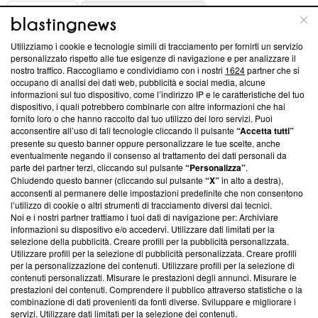
ABOUT
LINEA EDITORIALE
Utilizziamo i cookie e tecnologie simili di tracciamento per fornirti un servizio
Questa sezione offre informazioni trasparenti su Blasting
personalizzato rispetto alle tue esigenze di navigazione e per analizzare il
nostro traffico. Raccogliamo e condividiamo con i nostri
1624
partner che si
News, sui nostri processi editoriali e su come ci impegniamo a
occupano di analisi dei dati web, pubblicità e social media, alcune
creare news di qualità. Inoltre, afferma la nostra aderenza a
informazioni sul tuo dispositivo, come l’indirizzo IP e le caratteristiche del tuo
‘Trust Project - News with Integrity’
Blasting News non è
dispositivo, i quali potrebbero combinarle con altre informazioni che hai
ancora membro del programma, ma ha richiesto di farne
fornito loro o che hanno raccolto dal tuo utilizzo dei loro servizi. Puoi
parte; Trust Project non ha ancora effettuato una verifica di
acconsentire all’uso di tali tecnologie cliccando il pulsante
“Accetta tutti”
conformità agli standard.
presente su questo banner oppure personalizzare le tue scelte, anche
eventualmente negando il consenso al trattamento dei dati personali da
parte dei partner terzi, cliccando sul pulsante
“Personalizza”
.
Su di noi
Chiudendo questo banner (cliccando sul pulsante
“X”
in alto a destra),
acconsenti al permanere delle impostazioni predefinite che non consentono
Team editoriale
l’utilizzo di cookie o altri strumenti di tracciamento diversi dai tecnici.
Noi e i nostri partner trattiamo i tuoi dati di navigazione per: Archiviare
Corporate
informazioni su dispositivo e/o accedervi. Utilizzare dati limitati per la
selezione della pubblicità. Creare profili per la pubblicità personalizzata.
Redazione
Utilizzare profili per la selezione di pubblicità personalizzata. Creare profili
per la personalizzazione dei contenuti. Utilizzare profili per la selezione di
Informativa Privacy
contenuti personalizzati. Misurare le prestazioni degli annunci. Misurare le
prestazioni dei contenuti. Comprendere il pubblico attraverso statistiche o la
Cookie Policy
combinazione di dati provenienti da fonti diverse. Sviluppare e migliorare i
servizi. Utilizzare dati limitati per la selezione dei contenuti.