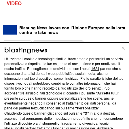
VIDEO
Blasting News lavora con l’Unione Europea nella lotta
contro le fake news
ABOUT
LINEA EDITORIALE
Utilizziamo i cookie e tecnologie simili di tracciamento per fornirti un servizio
Questa sezione offre informazioni trasparenti su Blasting
personalizzato rispetto alle tue esigenze di navigazione e per analizzare il
nostro traffico. Raccogliamo e condividiamo con i nostri
1624
partner che si
News, sui nostri processi editoriali e su come ci impegniamo a
occupano di analisi dei dati web, pubblicità e social media, alcune
creare news di qualità. Inoltre, afferma la nostra aderenza a
informazioni sul tuo dispositivo, come l’indirizzo IP e le caratteristiche del tuo
‘Trust Project - News with Integrity’
Blasting News non è
dispositivo, i quali potrebbero combinarle con altre informazioni che hai
ancora membro del programma, ma ha richiesto di farne
fornito loro o che hanno raccolto dal tuo utilizzo dei loro servizi. Puoi
parte; Trust Project non ha ancora effettuato una verifica di
acconsentire all’uso di tali tecnologie cliccando il pulsante
“Accetta tutti”
conformità agli standard.
presente su questo banner oppure personalizzare le tue scelte, anche
eventualmente negando il consenso al trattamento dei dati personali da
parte dei partner terzi, cliccando sul pulsante
“Personalizza”
.
Su di noi
Chiudendo questo banner (cliccando sul pulsante
“X”
in alto a destra),
acconsenti al permanere delle impostazioni predefinite che non consentono
Team editoriale
l’utilizzo di cookie o altri strumenti di tracciamento diversi dai tecnici.
Noi e i nostri partner trattiamo i tuoi dati di navigazione per: Archiviare