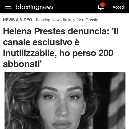
2
Accedi
NEWS & VIDEO
Blasting News Italia
>
Tv e Gossip
Helena Prestes denuncia: 'Il
canale esclusivo è
inutilizzabile, ho perso 200
abbonati'