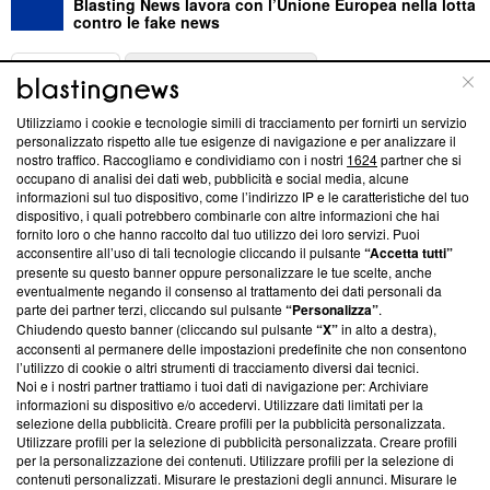
Blasting News lavora con l’Unione Europea nella lotta
contro le fake news
ABOUT
LINEA EDITORIALE
Utilizziamo i cookie e tecnologie simili di tracciamento per fornirti un servizio
Questa sezione offre informazioni trasparenti su Blasting
personalizzato rispetto alle tue esigenze di navigazione e per analizzare il
nostro traffico. Raccogliamo e condividiamo con i nostri
1624
partner che si
News, sui nostri processi editoriali e su come ci impegniamo a
occupano di analisi dei dati web, pubblicità e social media, alcune
creare news di qualità. Inoltre, afferma la nostra aderenza a
informazioni sul tuo dispositivo, come l’indirizzo IP e le caratteristiche del tuo
‘Trust Project - News with Integrity’
Blasting News non è
dispositivo, i quali potrebbero combinarle con altre informazioni che hai
ancora membro del programma, ma ha richiesto di farne
fornito loro o che hanno raccolto dal tuo utilizzo dei loro servizi. Puoi
parte; Trust Project non ha ancora effettuato una verifica di
acconsentire all’uso di tali tecnologie cliccando il pulsante
“Accetta tutti”
conformità agli standard.
presente su questo banner oppure personalizzare le tue scelte, anche
eventualmente negando il consenso al trattamento dei dati personali da
parte dei partner terzi, cliccando sul pulsante
“Personalizza”
.
Su di noi
Chiudendo questo banner (cliccando sul pulsante
“X”
in alto a destra),
acconsenti al permanere delle impostazioni predefinite che non consentono
Team editoriale
l’utilizzo di cookie o altri strumenti di tracciamento diversi dai tecnici.
Noi e i nostri partner trattiamo i tuoi dati di navigazione per: Archiviare
Corporate
informazioni su dispositivo e/o accedervi. Utilizzare dati limitati per la
selezione della pubblicità. Creare profili per la pubblicità personalizzata.
Redazione
Utilizzare profili per la selezione di pubblicità personalizzata. Creare profili
per la personalizzazione dei contenuti. Utilizzare profili per la selezione di
Informativa Privacy
contenuti personalizzati. Misurare le prestazioni degli annunci. Misurare le