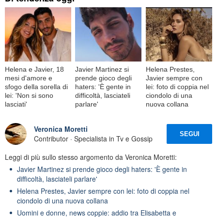
Helena e Javier, 18
Javier Martinez si
Helena Prestes,
mesi d'amore e
prende gioco degli
Javier sempre con
sfogo della sorella di
haters: 'È gente in
lei: foto di coppia nel
lei: 'Non si sono
difficoltà, lasciateli
ciondolo di una
lasciati'
parlare'
nuova collana
Veronica Moretti
SEGUI
Contributor · Specialista in Tv e Gossip
Leggi di più sullo stesso argomento da Veronica Moretti:
Javier Martinez si prende gioco degli haters: 'È gente in
difficoltà, lasciateli parlare'
Helena Prestes, Javier sempre con lei: foto di coppia nel
ciondolo di una nuova collana
Uomini e donne, news coppie: addio tra Elisabetta e