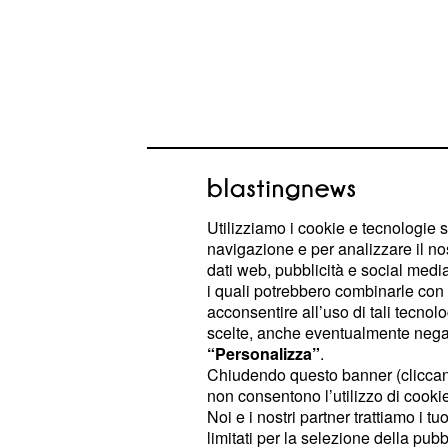
La donna dopo aver ucciso Sarp e a
Utilizziamo i cookie e tecnologie s
navigazione e per analizzare il no
Doruk, è stata rinchiusa in un osped
dati web, pubblicità e social media,
Nonostante tutto
Enver continua a
i quali potrebbero combinarle con a
acconsentire all’uso di tali tecnol
in uno degli incontri si presenta 
scelte, anche eventualmente negand
vista della donna appare subito f
“Personalizza”
.
che i medici devono sedarla e iso
Chiudendo questo banner (clicca
non consentono l’utilizzo di cookie 
ed evitare ancora una volta il peg
Noi e i nostri partner trattiamo i t
limitati per la selezione della pubb