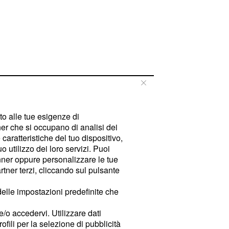
tto alle tue esigenze di
er che si occupano di analisi dei
caratteristiche del tuo dispositivo,
 utilizzo dei loro servizi. Puoi
ner oppure personalizzare le tue
tner terzi, cliccando sul pulsante
delle impostazioni predefinite che
e/o accedervi. Utilizzare dati
rofili per la selezione di pubblicità