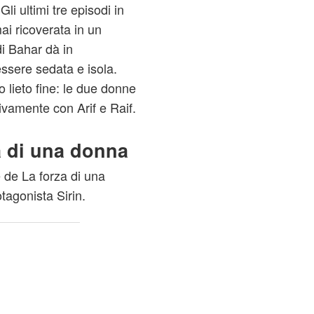
li ultimi tre episodi in
ai ricoverata in un
di Bahar dà in
sere sedata e isola.
o lieto fine: le due donne
tivamente con Arif e Raif.
a di una donna
e de La forza di una
agonista Sirin.