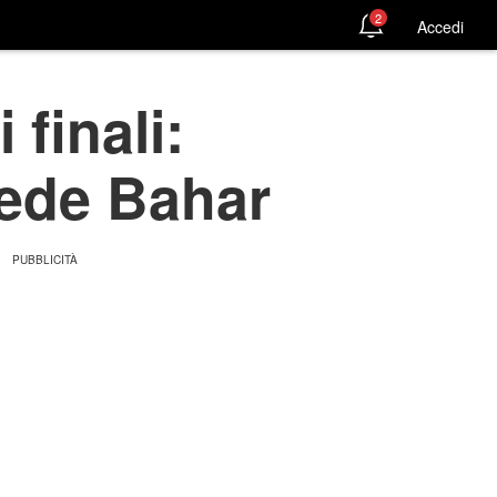
2
Accedi
finali:
vede Bahar