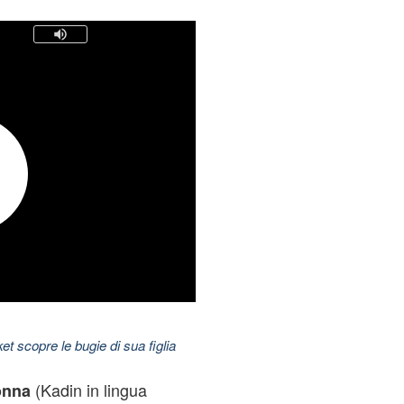
t scopre le bugie di sua figlia
(Kadin in lingua
onna