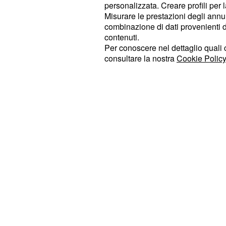
Intanto
Bahar e Ceyda decidono di f
personalizzata. Creare profili per 
lo stesso giorno con i rispettivi mari
Misurare le prestazioni degli annun
combinazione di dati provenienti da 
riguarda Ceyda, la gioia è doppia vi
contenuti.
prima volta pronuncerà la parola "
Per conoscere nel dettaglio quali c
festeggiamenti però c'è spazio anch
consultare la nostra
Cookie Policy
pensare alle persone che purtroppo
con loro.