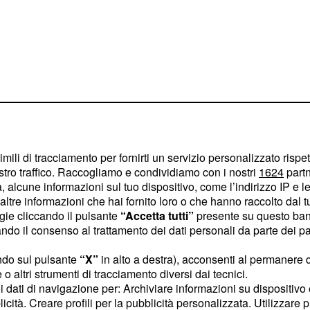
ver tentato di uccidere
imili di tracciamento per fornirti un servizio personalizzato rispe
stro traffico. Raccogliamo e condividiamo con i nostri
1624
partn
ale psichiatrico.
 alcune informazioni sul tuo dispositivo, come l’indirizzo IP e le 
d andare a trovarla ed
ltre informazioni che hai fornito loro o che hanno raccolto dal tuo
ogie cliccando il pulsante
“Accetta tutti”
presente su questo ban
con Bahar: Sirin alla
o il consenso al trattamento dei dati personali da parte dei par
uori controllo al punto
larla per farla calmare
ndo sul pulsante
“X”
in alto a destra), acconsenti al permanere 
o altri strumenti di tracciamento diversi dai tecnici.
gio.
uoi dati di navigazione per: Archiviare informazioni su dispositivo 
licità. Creare profili per la pubblicità personalizzata. Utilizzare p