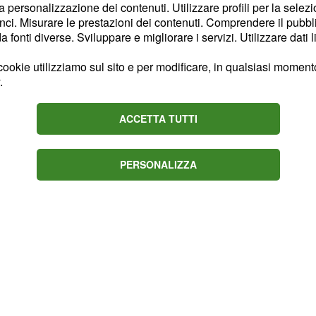
esteggiare il matrimonio
la personalizzazione dei contenuti. Utilizzare profili per la selez
ti Arif e Raif. Per quanto
ci. Misurare le prestazioni dei contenuti. Comprendere il pubblic
fonti diverse. Sviluppare e migliorare i servizi. Utilizzare dati l
sto che Arda per la
mamma". Durante i
ookie utilizziamo sul sito e per modificare, in qualsiasi momento,
e per la malinconia nel
.
 non sono potuto essere
ACCETTA TUTTI
PERSONALIZZA