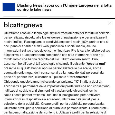
Blasting News lavora con l’Unione Europea nella lotta
contro le fake news
ABOUT
LINEA EDITORIALE
Utilizziamo i cookie e tecnologie simili di tracciamento per fornirti un servizio
Questa sezione offre informazioni trasparenti su Blasting
personalizzato rispetto alle tue esigenze di navigazione e per analizzare il
nostro traffico. Raccogliamo e condividiamo con i nostri
1624
partner che si
News, sui nostri processi editoriali e su come ci impegniamo a
occupano di analisi dei dati web, pubblicità e social media, alcune
creare news di qualità. Inoltre, afferma la nostra aderenza a
informazioni sul tuo dispositivo, come l’indirizzo IP e le caratteristiche del tuo
‘Trust Project - News with Integrity’
Blasting News non è
dispositivo, i quali potrebbero combinarle con altre informazioni che hai
ancora membro del programma, ma ha richiesto di farne
fornito loro o che hanno raccolto dal tuo utilizzo dei loro servizi. Puoi
parte; Trust Project non ha ancora effettuato una verifica di
acconsentire all’uso di tali tecnologie cliccando il pulsante
“Accetta tutti”
conformità agli standard.
presente su questo banner oppure personalizzare le tue scelte, anche
eventualmente negando il consenso al trattamento dei dati personali da
parte dei partner terzi, cliccando sul pulsante
“Personalizza”
.
Su di noi
Chiudendo questo banner (cliccando sul pulsante
“X”
in alto a destra),
acconsenti al permanere delle impostazioni predefinite che non consentono
Team editoriale
l’utilizzo di cookie o altri strumenti di tracciamento diversi dai tecnici.
Noi e i nostri partner trattiamo i tuoi dati di navigazione per: Archiviare
Corporate
informazioni su dispositivo e/o accedervi. Utilizzare dati limitati per la
selezione della pubblicità. Creare profili per la pubblicità personalizzata.
Redazione
Utilizzare profili per la selezione di pubblicità personalizzata. Creare profili
per la personalizzazione dei contenuti. Utilizzare profili per la selezione di
Informativa Privacy