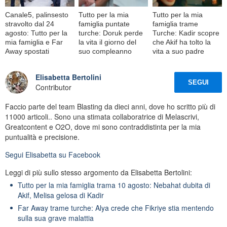
Canale5, palinsesto
Tutto per la mia
Tutto per la mia
stravolto dal 24
famiglia puntate
famiglia trame
agosto: Tutto per la
turche: Doruk perde
Turche: Kadir scopre
mia famiglia e Far
la vita il giorno del
che Akif ha tolto la
Away spostati
suo compleanno
vita a suo padre
Elisabetta Bertolini
SEGUI
Contributor
Faccio parte del team Blasting da dieci anni, dove ho scritto più di
11000 articoli.. Sono una stimata collaboratrice di Melascrivi,
Greatcontent e O2O, dove mi sono contraddistinta per la mia
puntualità e precisione.
Segui
Elisabetta
su Facebook
Leggi di più sullo stesso argomento da Elisabetta Bertolini:
Tutto per la mia famiglia trama 10 agosto: Nebahat dubita di
Akif, Melisa gelosa di Kadir
Far Away trame turche: Alya crede che Fikriye stia mentendo
sulla sua grave malattia